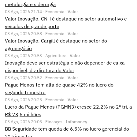
metalurgia e siderurgia
03 Ago, 2026 21:14 · Economia ·
Valor
Valor Inovação: CNH é destaque no setor automotivo e
veículos de grande porte
03 Ago, 2026 20:58 · Economia ·
Valor
Valor Inovação: Cargill é destaque no setor do
agronegócio
03 Ago, 2026 20:53 · Agricultura ·
Valor
Inovação deve ser estratégia e não depender de caixa
disponível, diz diretora do Valor
03 Ago, 2026 20:52 · Economia ·
Valor
Pague Menos tem alta de quase 42% no lucro do
segundo trimestre
03 Ago, 2026 20:25 · Economia ·
Valor
Lucro da Pague Menos (PGMN3) cresce 22,2% no 2º tri, a
R$ 73,6 milhões
03 Ago, 2026 20:05 · Finanças ·
Infomoney
BB Seguridade tem queda de 6,5% no lucro gerencial do
2° trimestre