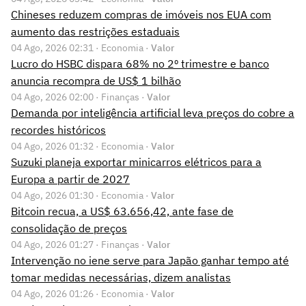
Chineses reduzem compras de imóveis nos EUA com
aumento das restrições estaduais
04 Ago, 2026 02:31 · Economia ·
Valor
Lucro do HSBC dispara 68% no 2º trimestre e banco
anuncia recompra de US$ 1 bilhão
04 Ago, 2026 02:00 · Finanças ·
Valor
Demanda por inteligência artificial leva preços do cobre a
recordes históricos
04 Ago, 2026 01:32 · Economia ·
Valor
Suzuki planeja exportar minicarros elétricos para a
Europa a partir de 2027
04 Ago, 2026 01:30 · Economia ·
Valor
Bitcoin recua, a US$ 63.656,42, ante fase de
consolidação de preços
04 Ago, 2026 01:27 · Finanças ·
Valor
Intervenção no iene serve para Japão ganhar tempo até
tomar medidas necessárias, dizem analistas
04 Ago, 2026 01:26 · Economia ·
Valor