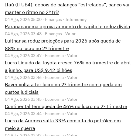
Itaú (ITUB4): depois de balanços “estrelados”, banco vai
manter o ritmo no 2º tri?
04 Ago, 2026 05:00 · Finanças ·
Infomoney
Paranapanema aprova aumento de capital e reduz dívida
04 Ago, 2026 03:48 · Finanças ·
Valor
Lufthansa reduz projeções para 2026 após queda de
88% no lucro no 2º trimestre
04 Ago, 2026 03:47 · Economia ·
Valor
Lucro Líquido da Toyota cresce 76% no trimestre de abril
a junho, para US$ 9,42 bilhões
04 Ago, 2026 03:46 · Economia ·
Valor
Bayer volta a ter lucro no 2º trimestre com queda em
custos judiciais
04 Ago, 2026 03:45 · Economia ·
Valor
Continental tem queda de 46% no lucro no 2º trimestre
04 Ago, 2026 03:44 · Economia ·
Valor
Lucro da Aramco salta 33% com alta do petróleo em
meio a guerra
04 Ago, 2026 03:42 · Economia ·
Valor