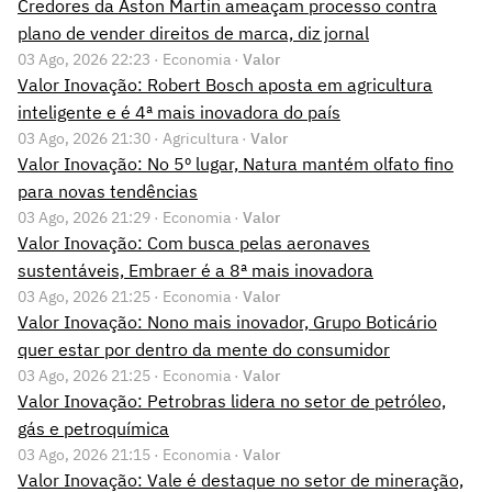
Credores da Aston Martin ameaçam processo contra
plano de vender direitos de marca, diz jornal
03 Ago, 2026 22:23 · Economia ·
Valor
Valor Inovação: Robert Bosch aposta em agricultura
inteligente e é 4ª mais inovadora do país
03 Ago, 2026 21:30 · Agricultura ·
Valor
Valor Inovação: No 5º lugar, Natura mantém olfato fino
para novas tendências
03 Ago, 2026 21:29 · Economia ·
Valor
Valor Inovação: Com busca pelas aeronaves
sustentáveis, Embraer é a 8ª mais inovadora
03 Ago, 2026 21:25 · Economia ·
Valor
Valor Inovação: Nono mais inovador, Grupo Boticário
quer estar por dentro da mente do consumidor
03 Ago, 2026 21:25 · Economia ·
Valor
Valor Inovação: Petrobras lidera no setor de petróleo,
gás e petroquímica
03 Ago, 2026 21:15 · Economia ·
Valor
Valor Inovação: Vale é destaque no setor de mineração,