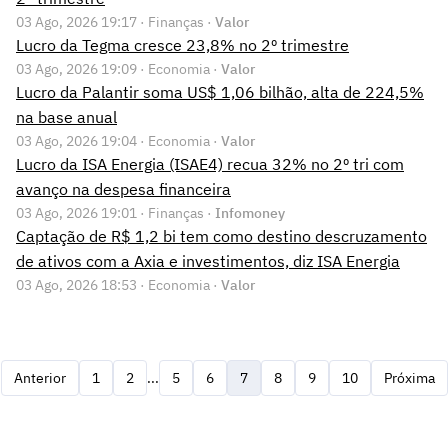
03 Ago, 2026 19:17 · Finanças ·
Valor
Lucro da Tegma cresce 23,8% no 2º trimestre
03 Ago, 2026 19:09 · Economia ·
Valor
Lucro da Palantir soma US$ 1,06 bilhão, alta de 224,5%
na base anual
03 Ago, 2026 19:04 · Economia ·
Valor
Lucro da ISA Energia (ISAE4) recua 32% no 2º tri com
avanço na despesa financeira
03 Ago, 2026 19:01 · Finanças ·
Infomoney
Captação de R$ 1,2 bi tem como destino descruzamento
de ativos com a Axia e investimentos, diz ISA Energia
03 Ago, 2026 18:53 · Economia ·
Valor
Anterior
1
2
...
5
6
7
8
9
10
Próxima