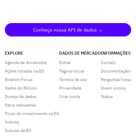
Conheça nossa API de dados →
EXPLORE
DADOS DE MERCADO
INFORMAÇÕES
Agenda de dividendos
Entrar
Contato
Ações listadas na B3
Página inicial
Documentação da
Boletim Focus
Termos de uso
Perguntas frequen
Dados do Bitcoin
Privacidade
Quem somos
Dumps de dados
Criar conta
Status
Fatos relevantes
Fluxo de investimento na B3
Índices
Índices da B3