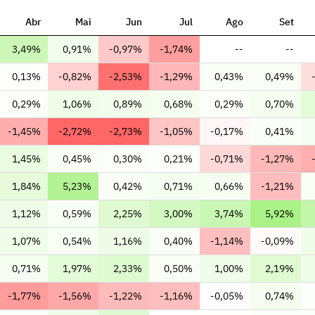
Abr
Mai
Jun
Jul
Ago
Set
3,49%
0,91%
-0,97%
-1,74%
--
--
0,13%
-0,82%
-2,53%
-1,29%
0,43%
0,49%
0,29%
1,06%
0,89%
0,68%
0,29%
0,70%
-1,45%
-2,72%
-2,73%
-1,05%
-0,17%
0,41%
1,45%
0,45%
0,30%
0,21%
-0,71%
-1,27%
1,84%
5,23%
0,42%
0,71%
0,66%
-1,21%
1,12%
0,59%
2,25%
3,00%
3,74%
5,92%
1,07%
0,54%
1,16%
0,40%
-1,14%
-0,09%
0,71%
1,97%
2,33%
0,50%
1,00%
2,19%
-1,77%
-1,56%
-1,22%
-1,16%
-0,05%
0,74%