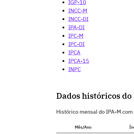
IGP-10
INCC-M
INCC-DI
IPA-DI
IPC-M
IPC-DI
IPCA
IPCA-15
INPC
Dados históricos do
Histórico mensal do IPA-M com
Mês/Ano
Ín