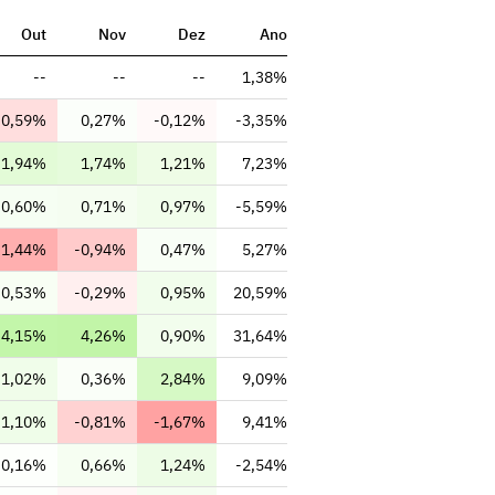
Out
Nov
Dez
Ano
--
--
--
1,38%
-0,59%
0,27%
-0,12%
-3,35%
1,94%
1,74%
1,21%
7,23%
0,60%
0,71%
0,97%
-5,59%
-1,44%
-0,94%
0,47%
5,27%
0,53%
-0,29%
0,95%
20,59%
4,15%
4,26%
0,90%
31,64%
1,02%
0,36%
2,84%
9,09%
1,10%
-0,81%
-1,67%
9,41%
0,16%
0,66%
1,24%
-2,54%