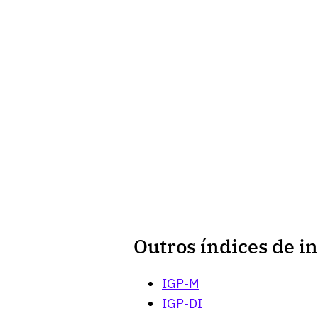
Outros índices de in
IGP-M
IGP-DI