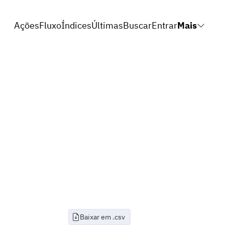
Ações
Fluxo
Índices
Últimas
Buscar
Entrar
Mais
Baixar em .csv