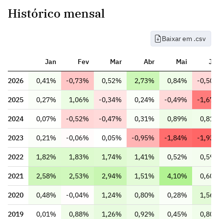
Histórico mensal
Baixar em .csv
Jan
Fev
Mar
Abr
Mai
Ju
2026
0,41%
-0,73%
0,52%
2,73%
0,84%
-0,50
2025
0,27%
1,06%
-0,34%
0,24%
-0,49%
-1,67
2024
0,07%
-0,52%
-0,47%
0,31%
0,89%
0,81
2023
0,21%
-0,06%
0,05%
-0,95%
-1,84%
-1,93
2022
1,82%
1,83%
1,74%
1,41%
0,52%
0,59
2021
2,58%
2,53%
2,94%
1,51%
4,10%
0,60
2020
0,48%
-0,04%
1,24%
0,80%
0,28%
1,56
2019
0,01%
0,88%
1,26%
0,92%
0,45%
0,80