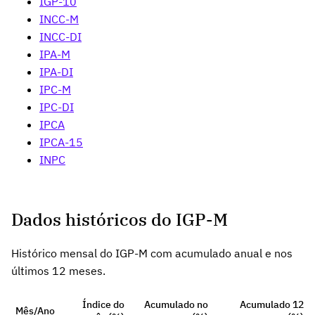
IGP-10
INCC-M
INCC-DI
IPA-M
IPA-DI
IPC-M
IPC-DI
IPCA
IPCA-15
INPC
Dados históricos do IGP-M
Histórico mensal do IGP-M com acumulado anual e nos
últimos 12 meses.
Índice do
Acumulado no
Acumulado 12
Mês/Ano