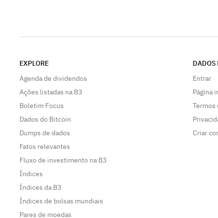
EXPLORE
DADOS 
Agenda de dividendos
Entrar
Ações listadas na B3
Página i
Boletim Focus
Termos 
Dados do Bitcoin
Privaci
Dumps de dados
Criar co
Fatos relevantes
Fluxo de investimento na B3
Índices
Índices da B3
Índices de bolsas mundiais
Pares de moedas