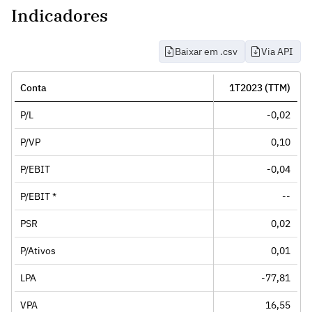
Indicadores
Baixar em .csv
Via API
Conta
1T2023 (TTM)
P/L
-0,02
P/VP
0,10
P/EBIT
-0,04
P/EBIT *
--
PSR
0,02
P/Ativos
0,01
LPA
-77,81
VPA
16,55