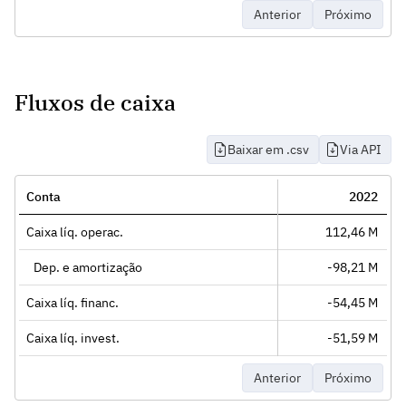
Anterior
Próximo
Fluxos de caixa
Baixar em .csv
Via API
Conta
2022
Caixa líq. operac.
112,46 M
Dep. e amortização
-98,21 M
Caixa líq. financ.
-54,45 M
Caixa líq. invest.
-51,59 M
Anterior
Próximo