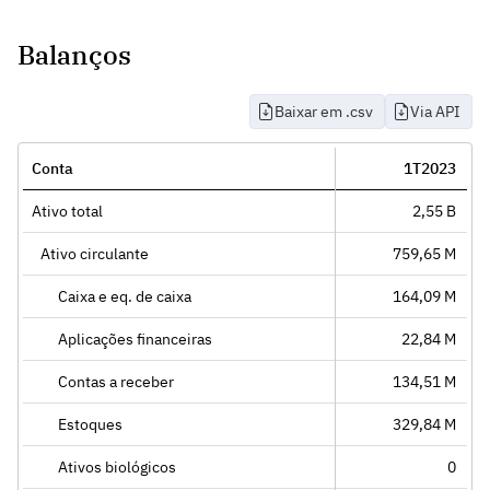
Balanços
Baixar em .csv
Via API
Conta
1T2023
Ativo total
2,55 B
Ativo circulante
759,65 M
Caixa e eq. de caixa
164,09 M
Aplicações financeiras
22,84 M
Contas a receber
134,51 M
Estoques
329,84 M
Ativos biológicos
0