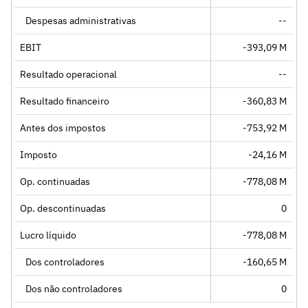
Despesas administrativas
--
EBIT
-393,09 M
Resultado operacional
--
Resultado financeiro
-360,83 M
Antes dos impostos
-753,92 M
Imposto
-24,16 M
Op. continuadas
-778,08 M
Op. descontinuadas
0
Lucro líquido
-778,08 M
Dos controladores
-160,65 M
Dos não controladores
0