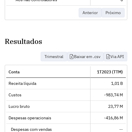
Anterior
Próximo
Resultados
Trimestral
Baixar em .csv
Via API
Conta
1T2023 (TTM)
Receita líquida
1,01 B
Custos
-983,74 M
Lucro bruto
23,77 M
Despesas operacionais
-416,86 M
Despesas com vendas
--