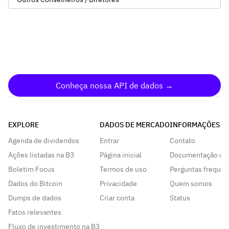
Conheça nossa API de dados →
EXPLORE
DADOS DE MERCADO
INFORMAÇÕES
Agenda de dividendos
Entrar
Contato
Ações listadas na B3
Página inicial
Documentação da
Boletim Focus
Termos de uso
Perguntas frequen
Dados do Bitcoin
Privacidade
Quem somos
Dumps de dados
Criar conta
Status
Fatos relevantes
Fluxo de investimento na B3