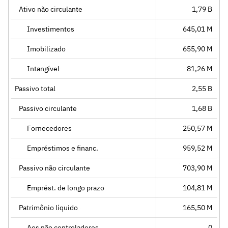
Ativo não circulante
1,79 B
Investimentos
645,01 M
Imobilizado
655,90 M
Intangível
81,26 M
Passivo total
2,55 B
Passivo circulante
1,68 B
Fornecedores
250,57 M
Empréstimos e financ.
959,52 M
Passivo não circulante
703,90 M
Emprést. de longo prazo
104,81 M
Patrimônio líquido
165,50 M
Aos não controladores
0