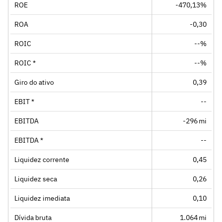
ROE
-470,13%
ROA
-0,30
ROIC
--%
ROIC *
--%
Giro do ativo
0,39
EBIT *
--
EBITDA
-296 mi
EBITDA *
--
Liquidez corrente
0,45
Liquidez seca
0,26
Liquidez imediata
0,10
Dívida bruta
1.064 mi