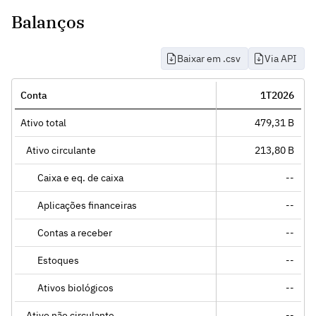
Balanços
Baixar em .csv
Via API
Conta
1T2026
Ativo total
479,31 B
Ativo circulante
213,80 B
Caixa e eq. de caixa
--
Aplicações financeiras
--
Contas a receber
--
Estoques
--
Ativos biológicos
--
Ativo não circulante
--