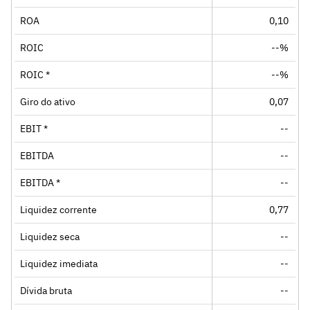
ROA
0,10
ROIC
--%
ROIC *
--%
Giro do ativo
0,07
EBIT *
--
EBITDA
--
EBITDA *
--
Liquidez corrente
0,77
Liquidez seca
--
Liquidez imediata
--
Dívida bruta
--