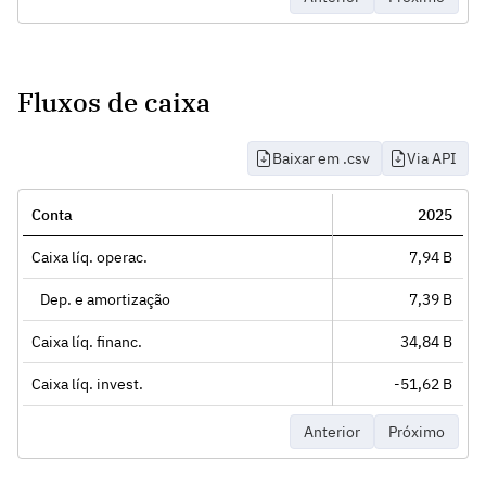
Fluxos de caixa
Baixar em .csv
Via API
Conta
2025
Caixa líq. operac.
7,94 B
Dep. e amortização
7,39 B
Caixa líq. financ.
34,84 B
Caixa líq. invest.
-51,62 B
Anterior
Próximo