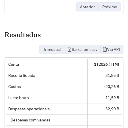
Anterior
Próximo
Resultados
Trimestral
Baixar em .csv
Via API
Conta
1T2026 (TTM)
Receita líquida
31,85 B
Custos
-20,26 B
Lucro bruto
11,59 B
Despesas operacionais
32,90 B
Despesas com vendas
--