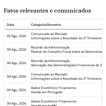
Fatos relevantes e comunicados
Data
Categoria/Assuntos
Comunicado ao Mercado
05 Ago, 2026
Acessar
Informações sobre o Resultado do 2º Trimestre de
Reunião da Administração
04 Ago, 2026
Acessar
Parecer do Conselho Fiscal sobre as Demonstrações Financeiras de 30.06.2026, Indicação e a
Reunião da Administração
04 Ago, 2026
Acessar
Aprovação das Demonstrações Financeiras de 30.06.2026, Aprovação da data 
Comunicado ao Mercado
04 Ago, 2026
Acessar
Informações sobre o Resultado do 2º Trimestre de
Dados Econômico-Financeiros
04 Ago, 2026
Acessar
Versão em Português
Dados Econômico-Financeiros
04 Ago, 2026
Acessar
Versão em Inglês