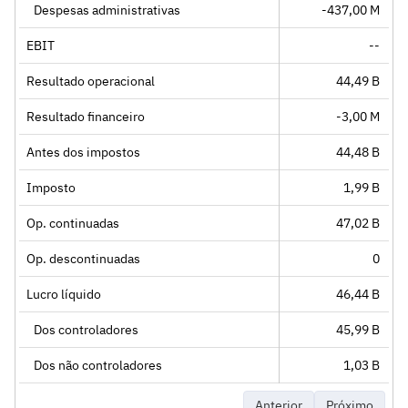
Despesas administrativas
-437,00 M
EBIT
--
Resultado operacional
44,49 B
Resultado financeiro
-3,00 M
Antes dos impostos
44,48 B
Imposto
1,99 B
Op. continuadas
47,02 B
Op. descontinuadas
0
Lucro líquido
46,44 B
Dos controladores
45,99 B
Dos não controladores
1,03 B
Anterior
Próximo