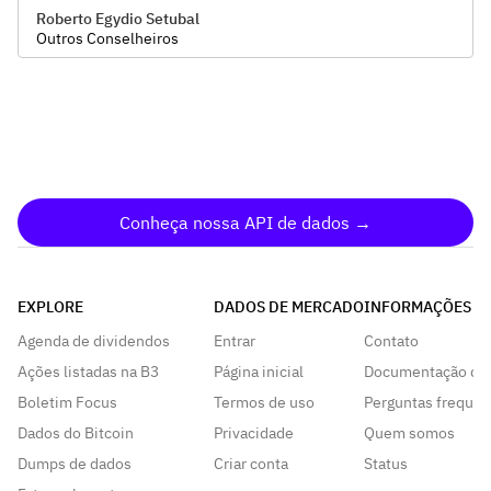
Roberto Egydio Setubal
Outros Conselheiros
Conheça nossa API de dados →
EXPLORE
DADOS DE MERCADO
INFORMAÇÕES
Agenda de dividendos
Entrar
Contato
Ações listadas na B3
Página inicial
Documentação da
Boletim Focus
Termos de uso
Perguntas frequen
Dados do Bitcoin
Privacidade
Quem somos
Dumps de dados
Criar conta
Status