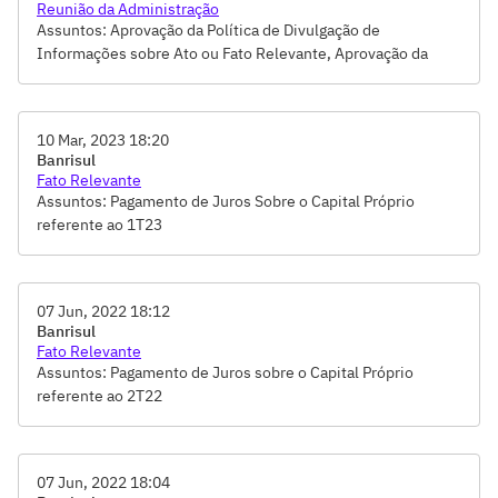
Reunião da Administração
de Juros sobre o Capital Próprio e sua imputação aos
Assuntos: Aprovação da Política de Divulgação de
dividendos, Remuneração dos Administradores e
Informações sobre Ato ou Fato Relevante, Aprovação da
Conselheiros, Tomada de Contas-Votação do Relatório da
Política de Remuneração aos Acionistas, Aprovação da
Administração e das Demonstrações Financeiras
Proposta de Distribuição de Dividendos 2023
10 Mar, 2023 18:20
Banrisul
Fato Relevante
Assuntos: Pagamento de Juros Sobre o Capital Próprio
referente ao 1T23
07 Jun, 2022 18:12
Banrisul
Fato Relevante
Assuntos: Pagamento de Juros sobre o Capital Próprio
referente ao 2T22
07 Jun, 2022 18:04