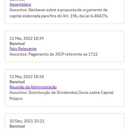
sobre o Capital Próprio e sua imputação aos dividendos,
Assembleia
Remuneração dos Administradores e Conselheiros, Tomada
Assuntos: Deliberar sobre a proposta de orçamento de
de Contas-Votação do Relatório da Administração e das
capital elaborada para fins do Art. 196, da Lei 6.404/76,
Demonstrações Financeiras
Deliberar sobre a proposta de pagamento de dividendos
totais, para o exercício de 2022, em montante
correspondente a 50% do lucro líquido do exercício,
11 Mar, 2022 18:39
Destinação dos Resultados, Ratificar o pagamento de Juros
Banrisul
sobre o Capital Próprio e sua imputação aos dividendos,
Fato Relevante
Remuneração dos Administradores e Conselheiros, Tomada
Assuntos: Pagamento de JSCP referente ao 1T22
de Contas-Votação do Relatório da Administração e das
Demonstrações Financeiras
11 Mar, 2022 18:24
Banrisul
Reunião da Administração
Assuntos: Distribuição de Dividendos/Juros sobre Capital
Próprio
10 Dez, 2021 15:21
Banrisul