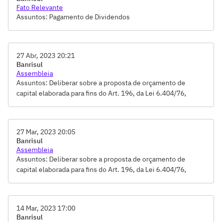
Fato Relevante
Assuntos: Pagamento de Dividendos
27 Abr, 2023 20:21
Banrisul
Assembleia
Assuntos: Deliberar sobre a proposta de orçamento de
capital elaborada para fins do Art. 196, da Lei 6.404/76,
Deliberar sobre a proposta de pagamento de dividendos
totais, para o exercício social de 2023, em montante
correspondente a 50% do lucro líquido do exercício,
27 Mar, 2023 20:05
Destinação dos Resultados, Distribuição de
Banrisul
Dividendos/Juros sobre Capital Próprio, Eleição de Membros
Assembleia
dos Conselhos de Administração e Fiscal, Ratificar o
Assuntos: Deliberar sobre a proposta de orçamento de
pagamento de Juros sobre o Capital Próprio e sua imputação
capital elaborada para fins do Art. 196, da Lei 6.404/76,
aos dividendos, Remuneração dos Administradores e
Deliberar sobre a proposta de pagamento de dividendos
Conselheiros, Tomada de Contas-Votação do Relatório da
totais, para o exercício social de 2023, em montante
Administração e das Demonstrações Financeiras
correspondente a 50% do lucro líquido do exercício,
14 Mar, 2023 17:00
Destinação dos Resultados, Eleição de Membros dos
Banrisul
Conselhos de Administração e Fiscal, Ratificar o pagamento