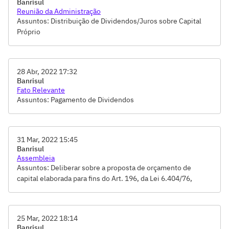
Banrisul
Reunião da Administração
Assuntos: Distribuição de Dividendos/Juros sobre Capital
Próprio
28 Abr, 2022 17:32
Banrisul
Fato Relevante
Assuntos: Pagamento de Dividendos
31 Mar, 2022 15:45
Banrisul
Assembleia
Assuntos: Deliberar sobre a proposta de orçamento de
capital elaborada para fins do Art. 196, da Lei 6.404/76,
Deliberar sobre a proposta de pagamento de dividendos
totais, para o exercício de 2022, em montante
correspondente a 50% do lucro líquido do exercício,
25 Mar, 2022 18:14
Destinação dos Resultados, Ratificar o pagamento de Juros
Banrisul