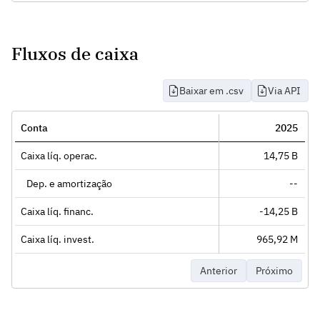
Fluxos de caixa
Baixar em .csv
Via API
Conta
2025
Caixa líq. operac.
14,75 B
Dep. e amortização
--
Caixa líq. financ.
-14,25 B
Caixa líq. invest.
965,92 M
Anterior
Próximo