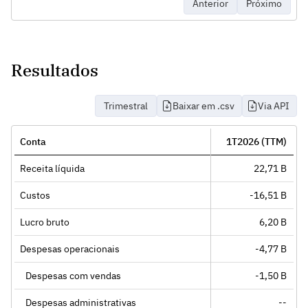
Anterior
Próximo
Resultados
Trimestral
Baixar em .csv
Via API
Conta
1T2026 (TTM)
Receita líquida
22,71 B
Custos
-16,51 B
Lucro bruto
6,20 B
Despesas operacionais
-4,77 B
Despesas com vendas
-1,50 B
Despesas administrativas
--