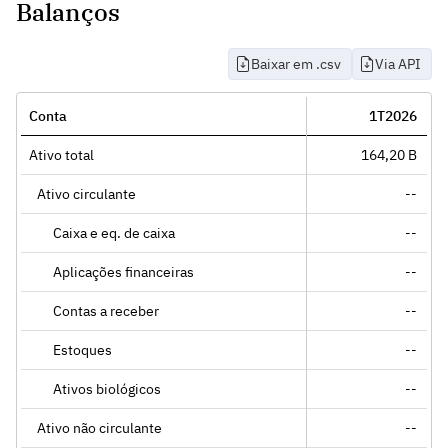
Balanços
Baixar em .csv
Via API
Conta
1T2026
Ativo total
164,20 B
Ativo circulante
--
Caixa e eq. de caixa
--
Aplicações financeiras
--
Contas a receber
--
Estoques
--
Ativos biológicos
--
Ativo não circulante
--