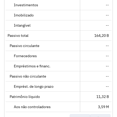
Investimentos
--
Imobilizado
--
Intangível
--
Passivo total
164,20 B
Passivo circulante
--
Fornecedores
--
Empréstimos e financ.
--
Passivo não circulante
--
Emprést. de longo prazo
--
Patrimônio líquido
11,32 B
Aos não controladores
3,59 M