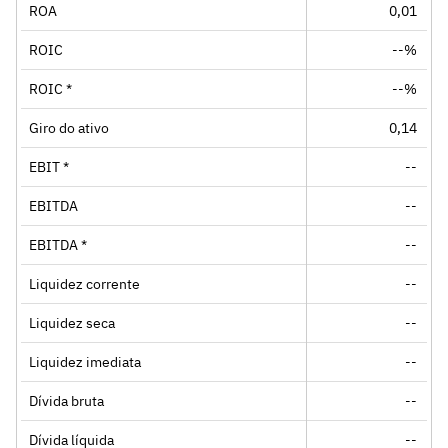
ROA
0,01
ROIC
--%
ROIC *
--%
Giro do ativo
0,14
EBIT *
--
EBITDA
--
EBITDA *
--
Liquidez corrente
--
Liquidez seca
--
Liquidez imediata
--
Dívida bruta
--
Dívida líquida
--