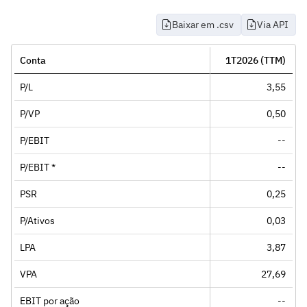
Baixar em .csv
Via API
Conta
1T2026 (TTM)
P/L
3,55
P/VP
0,50
P/EBIT
--
P/EBIT *
--
PSR
0,25
P/Ativos
0,03
LPA
3,87
VPA
27,69
EBIT por ação
--