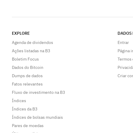
EXPLORE
DADOS 
Agenda de dividendos
Entrar
Ações listadas na B3
Página i
Boletim Focus
Termos 
Dados do Bitcoin
Privaci
Dumps de dados
Criar co
Fatos relevantes
Fluxo de investimento na B3
Índices
Índices da B3
Índices de bolsas mundiais
Pares de moedas