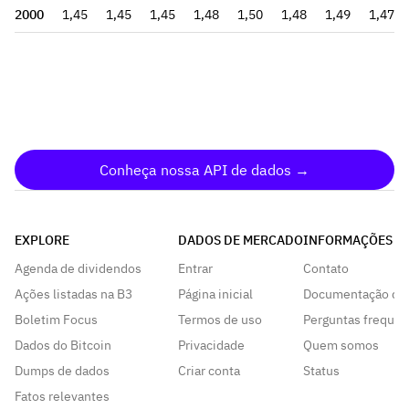
2000
1,45
1,45
1,45
1,48
1,50
1,48
1,49
1,47
Conheça nossa API de dados →
EXPLORE
DADOS DE MERCADO
INFORMAÇÕES
Agenda de dividendos
Entrar
Contato
Ações listadas na B3
Página inicial
Documentação da
Boletim Focus
Termos de uso
Perguntas frequen
Dados do Bitcoin
Privacidade
Quem somos
Dumps de dados
Criar conta
Status
Fatos relevantes