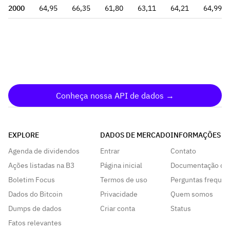
2000
64,95
66,35
61,80
63,11
64,21
64,99
Conheça nossa API de dados →
EXPLORE
DADOS DE MERCADO
INFORMAÇÕES
Agenda de dividendos
Entrar
Contato
Ações listadas na B3
Página inicial
Documentação da
Boletim Focus
Termos de uso
Perguntas frequen
Dados do Bitcoin
Privacidade
Quem somos
Dumps de dados
Criar conta
Status
Fatos relevantes