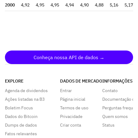
2000
4,92
4,95
4,95
4,94
4,90
4,88
5,16
5,17
Conheça nossa API de dados →
EXPLORE
DADOS DE MERCADO
INFORMAÇÕES
Agenda de dividendos
Entrar
Contato
Ações listadas na B3
Página inicial
Documentação da
Boletim Focus
Termos de uso
Perguntas frequen
Dados do Bitcoin
Privacidade
Quem somos
Dumps de dados
Criar conta
Status
Fatos relevantes