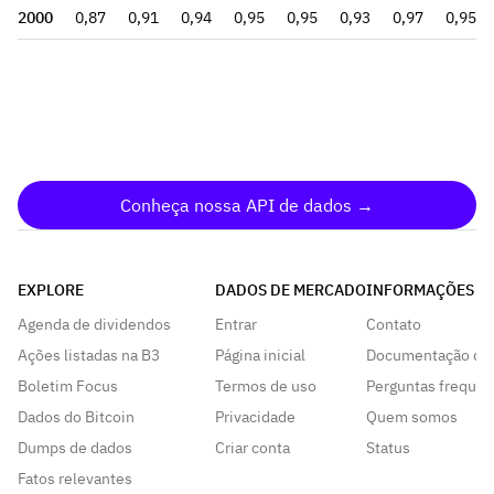
2000
0,87
0,91
0,94
0,95
0,95
0,93
0,97
0,95
Conheça nossa API de dados →
EXPLORE
DADOS DE MERCADO
INFORMAÇÕES
Agenda de dividendos
Entrar
Contato
Ações listadas na B3
Página inicial
Documentação da
Boletim Focus
Termos de uso
Perguntas frequen
Dados do Bitcoin
Privacidade
Quem somos
Dumps de dados
Criar conta
Status
Fatos relevantes