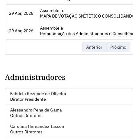
Assembleia
29 Abr, 2026
Acessar
MAPA DE VOTAÇÃO SNITÉTICO CONSOLIDANDO OS VO
Assembleia
29 Abr, 2026
Acessar
Remuneração dos Administradores e Conselheiros, Destinação dos Resultados, Aumento do Capital Social (inciso I, art. 166 da Le
Anterior
Próximo
Administradores
Fabricio Rezende de Oliveira
Diretor Presidente
Alessandro Pena de Gama
Outros Diretores
Carolina Hernandez Tascon
Outros Diretores