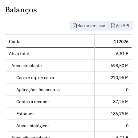
Balanços
Baixar em .csv
Via API
Conta
1T2026
Ativo total
6,81 B
Ativo circulante
698,50 M
Caixa e eq. de caixa
270,95 M
Aplicações financeiras
0
Contas a receber
87,26 M
Estoques
186,75 M
Ativos biológicos
0
Ativo não circulante
6,11 B