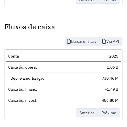
Fluxos de caixa
Baixar em .csv
Via API
Conta
2025
Caixa líq. operac.
1,06 B
Dep. e amortização
730,46 M
Caixa líq. financ.
-1,49 B
Caixa líq. invest.
486,80 M
Anterior
Próximo