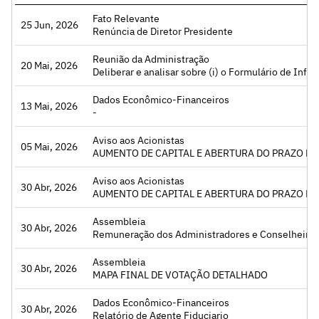
Fato Relevante
25 Jun, 2026
Acessar
Renúncia de Diretor Presidente
Reunião da Administração
20 Mai, 2026
Acessar
Deliberar e analisar sobre (i) o Formulário de Informações Trimestrais – ITR da Companhia,
Dados Econômico-Financeiros
13 Mai, 2026
Acessar
-
Aviso aos Acionistas
05 Mai, 2026
Acessar
AUMENTO DE CAPITAL E ABERTURA DO PRAZO PARA EXERC
Aviso aos Acionistas
30 Abr, 2026
Acessar
AUMENTO DE CAPITAL E ABERTURA DO PRAZO PARA EXERC
Assembleia
30 Abr, 2026
Acessar
Remuneração dos Administradores e Conselheiros, Proposta de aumento do capital social da Companhia, mediante capitalização de Adiantamento para Futuro Aumento de Capital (“AFAC”), Alteração do caput do artigo 5º do Estatuto Social da Companhia e a consolidação do Estatuto Social., as contas da administração e as Demonstrações Financeiras da Companhia, acompanhadas do Relató
Assembleia
30 Abr, 2026
Acessar
MAPA FINAL DE VOTAÇÃO DETALHADO
Dados Econômico-Financeiros
30 Abr, 2026
Acessar
Relatório de Agente Fiduciario