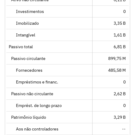
Investimentos
0
Imobilizado
3,35 B
Intangível
1,61 B
Passivo total
6,81 B
Passivo circulante
899,75 M
Fornecedores
485,58 M
Empréstimos e financ.
0
Passivo não circulante
2,62 B
Emprést. de longo prazo
0
Patrimônio líquido
3,29 B
Aos não controladores
--