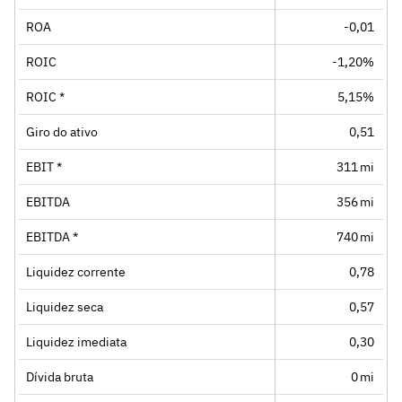
ROA
-0,01
ROIC
-1,20%
ROIC *
5,15%
Giro do ativo
0,51
EBIT *
311 mi
EBITDA
356 mi
EBITDA *
740 mi
Liquidez corrente
0,78
Liquidez seca
0,57
Liquidez imediata
0,30
Dívida bruta
0 mi