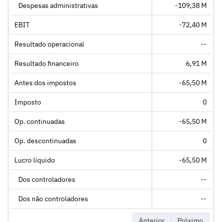
Despesas administrativas
-109,38 M
EBIT
-72,40 M
Resultado operacional
--
Resultado financeiro
6,91 M
Antes dos impostos
-65,50 M
Imposto
0
Op. continuadas
-65,50 M
Op. descontinuadas
0
Lucro líquido
-65,50 M
Dos controladores
--
Dos não controladores
--
Anterior
Próximo