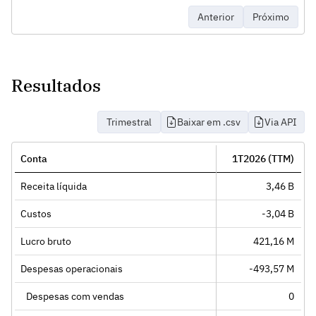
Anterior
Próximo
Resultados
Trimestral
Baixar em .csv
Via API
Conta
1T2026 (TTM)
Receita líquida
3,46 B
Custos
-3,04 B
Lucro bruto
421,16 M
Despesas operacionais
-493,57 M
Despesas com vendas
0