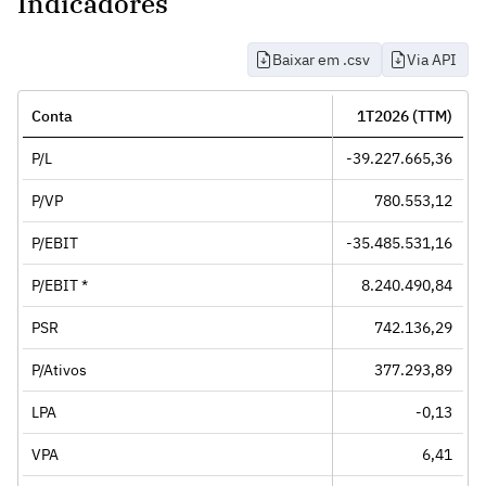
Indicadores
Baixar em .csv
Via API
Conta
1T2026 (TTM)
P/L
-39.227.665,36
P/VP
780.553,12
P/EBIT
-35.485.531,16
P/EBIT *
8.240.490,84
PSR
742.136,29
P/Ativos
377.293,89
LPA
-0,13
VPA
6,41