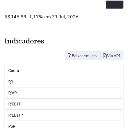
R$ 145,88 -1,17% em 31 Jul, 2026
Indicadores
Baixar em .csv
Via API
Conta
P/L
P/VP
P/EBIT
P/EBIT *
PSR