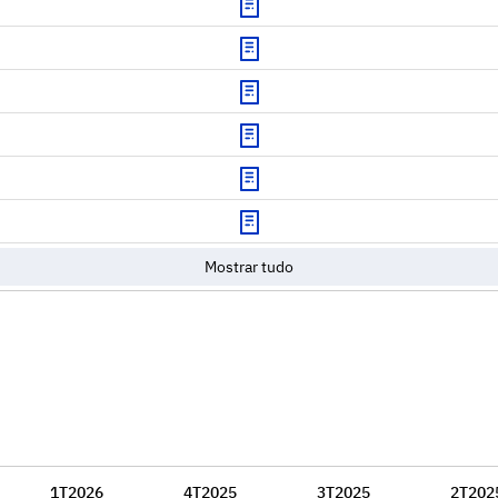
Mostrar tudo
1T2026
4T2025
3T2025
2T202