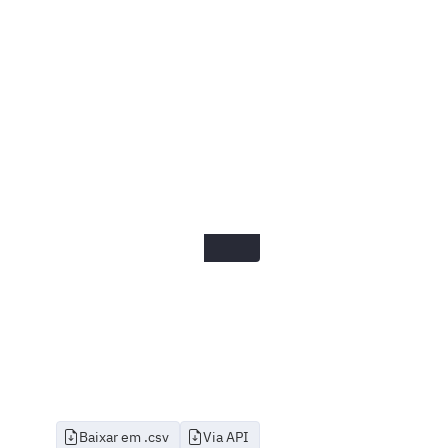
Baixar em .csv
Via API