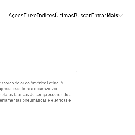
Ações
Fluxo
Índices
Últimas
Buscar
Entrar
Mais
ssores de ar da América Latina. A
presa brasileira a desenvolver
pletas fábricas de compressores de ar
erramentas pneumáticas e elétricas e