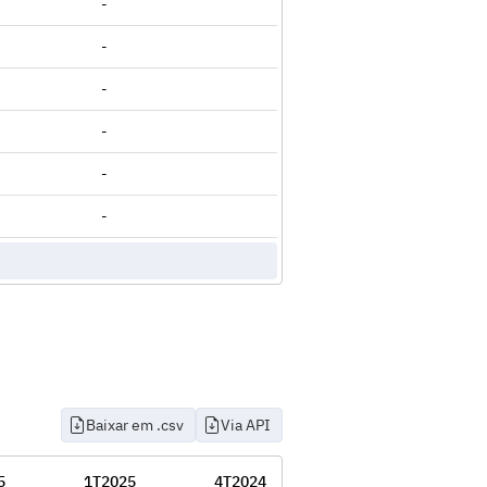
-
-
-
-
-
-
Baixar em .csv
Via API
5
1T2025
4T2024