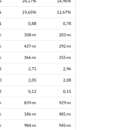
%
24,17%
14,96%
%
19,65%
12,67%
1
0,88
0,78
i
308 mi
203 mi
i
437 mi
292 mi
i
366 mi
255 mi
2
2,71
2,96
0
2,05
2,08
2
0,12
0,15
i
839 mi
929 mi
i
186 mi
481 mi
i
984 mi
945 mi