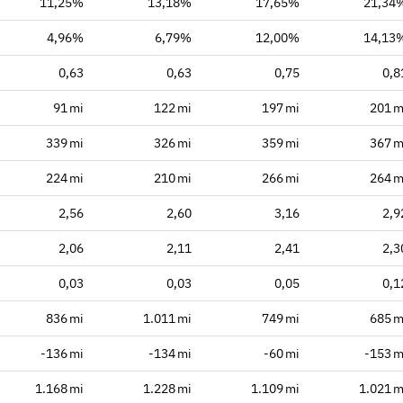
11,25%
13,18%
17,65%
21,34
4,96%
6,79%
12,00%
14,13
0,63
0,63
0,75
0,8
91 mi
122 mi
197 mi
201 m
339 mi
326 mi
359 mi
367 m
224 mi
210 mi
266 mi
264 m
2,56
2,60
3,16
2,9
2,06
2,11
2,41
2,3
0,03
0,03
0,05
0,1
836 mi
1.011 mi
749 mi
685 m
-136 mi
-134 mi
-60 mi
-153 m
1.168 mi
1.228 mi
1.109 mi
1.021 m