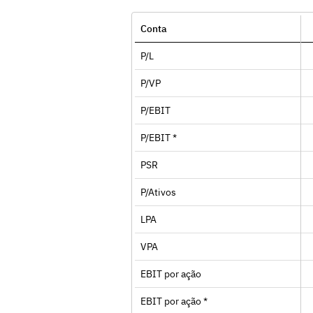
Conta
P/L
P/VP
P/EBIT
P/EBIT *
PSR
P/Ativos
LPA
VPA
EBIT por ação
EBIT por ação *