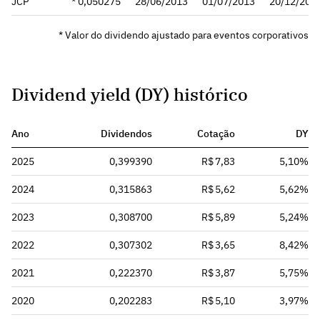
JCP
* 0,050275
28/06/2013
01/07/2013
20/12/201
* Valor do dividendo ajustado para eventos corporativos
Dividend yield (DY) histórico
Ano
Dividendos
Cotação
DY
2025
0,399390
R$ 7,83
5,10%
2024
0,315863
R$ 5,62
5,62%
2023
0,308700
R$ 5,89
5,24%
2022
0,307302
R$ 3,65
8,42%
2021
0,222370
R$ 3,87
5,75%
2020
0,202283
R$ 5,10
3,97%