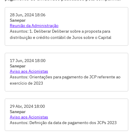
28 Jun, 2024 18:06
Sanepar
Reunião da Administração
Assuntos: 1. Deliberar Deliberar sobre a proposta para
distribuição e crédito contábil de Juros sobre o Capital
Próprio - JCP, referente ao 1º semestre de 2024., 10.
Deliberar sobre processo de Contratação Direta, por
dispensa de licitação, que tem como objeto a execução de
17 Jun, 2024 18:00
obra do edifício do laboratório da Gerência Avaliação de
Sanepar
Conformidade de Cascavel., 11. Deliberar sobre a proposta
Aviso aos Acionistas
de revisão do Regimento Interno do Comitê ASG., 12. Dar
Assuntos: Orientações para pagamento de JCP referente ao
conhecimento do relatório de acompanhamento de
exercício de 2023
investimentos do Plano Plurianual de Investimentos,
relativo ao primeiro trimestre de 2024., 13. Deliberar sobre a
reanálise da proposta de celebração de Termo de
Compromisso e Responsabilidade entre a Sanepar e a
29 Abr, 2024 18:00
Sanepar
Empreendedora Ecoparque Habitações Sustentáveis Ltda.,
Aviso aos Acionistas
2. Apresentar os resultados econômicos e financeiros do
Assuntos: Definição da data de pagamento dos JCPs 2023
período de janeiro a abril de 2024., 3. Ratificar a proposta
revisada da Arquitetura de Processos para suporte e