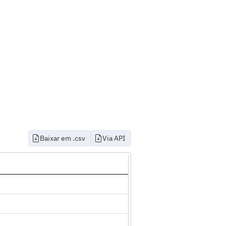
Baixar em .csv
Via API