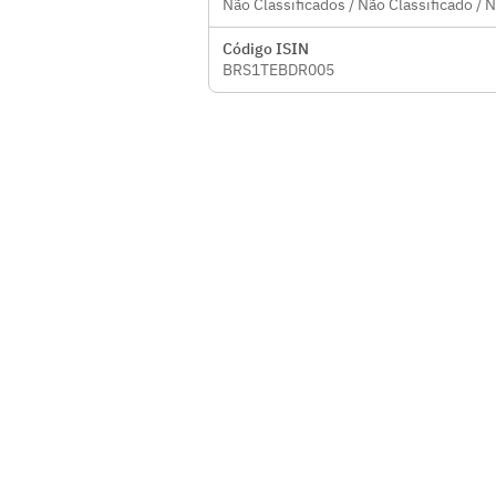
Não Classificados / Não Classificado / 
Código ISIN
BRS1TEBDR005