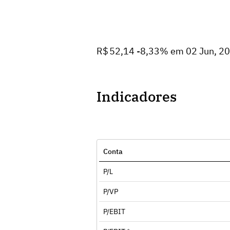
R$ 52,14 -8,33% em 02 Jun, 2
Indicadores
Conta
P/L
P/VP
P/EBIT