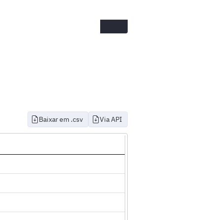
Baixar em .csv
Via API