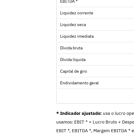
EBITDA *
Liquidez corrente
Liquidez seca
Liquidez imediata
Dívida bruta
Dívida líquida
Capital de giro
Endividamento geral
* Indicador ajustado:
usa o lucro ope
usamos: EBIT * = Lucro Bruto + Despe
EBIT *, EBITDA *, Margem EBITDA * e