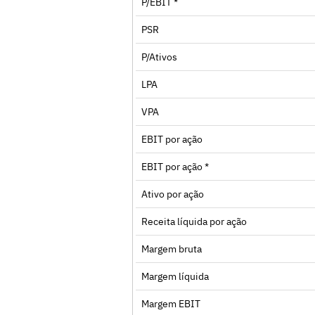
P/EBIT *
PSR
P/Ativos
LPA
VPA
EBIT por ação
EBIT por ação *
Ativo por ação
Receita líquida por ação
Margem bruta
Margem líquida
Margem EBIT