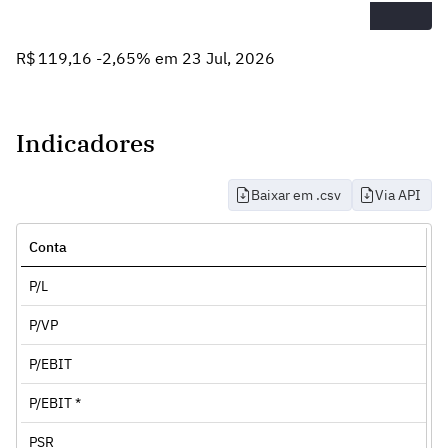
R$ 119,16 -2,65% em 23 Jul, 2026
Indicadores
Baixar em .csv
Via API
Conta
P/L
P/VP
P/EBIT
P/EBIT *
PSR