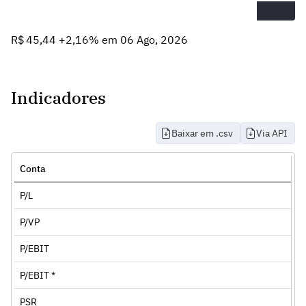
R$ 45,44 +2,16% em 06 Ago, 2026
Indicadores
Baixar em .csv
Via API
Conta
P/L
P/VP
P/EBIT
P/EBIT *
PSR