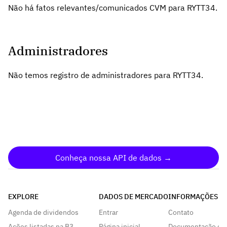
Não há fatos relevantes/comunicados CVM para RYTT34.
Administradores
Não temos registro de administradores para RYTT34.
Conheça nossa API de dados →
EXPLORE
DADOS DE MERCADO
INFORMAÇÕES
Agenda de dividendos
Entrar
Contato
Ações listadas na B3
Página inicial
Documentação da