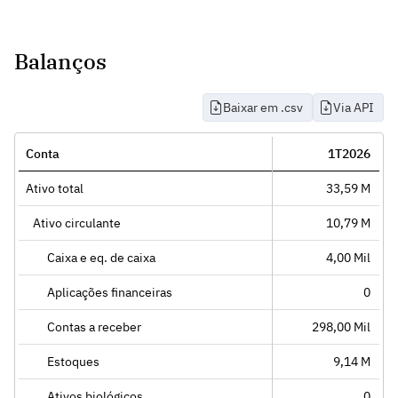
Balanços
Baixar em .csv
Via API
Conta
1T2026
Ativo total
33,59 M
Ativo circulante
10,79 M
Caixa e eq. de caixa
4,00 Mil
Aplicações financeiras
0
Contas a receber
298,00 Mil
Estoques
9,14 M
Ativos biológicos
0