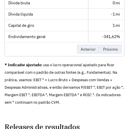
Dívida bruta
0 mi
Dívida líquida
-1 mi
Capital de giro
1 mi
Endividamento geral
-341,62%
Anterior
Próximo
* Indicador ajustado:
usa o lucro operacional ajustado para ficar
comparável com o padrão de outras fontes (e.g., Fundamentus). Na
prática, usamos: EBIT * = Lucro Bruto + Despesas com Vendas +
Despesas Administrativas, e então derivamos P/EBIT *, EBIT por ação *,
Margem EBIT *, EBITDA *, Margem EBITDA * e ROIC *. Os indicadores
sem * continuam no padrão CVM.
Releases de resultados