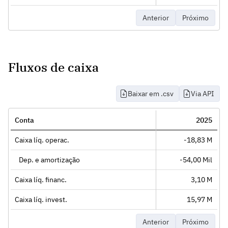
Anterior
Próximo
Fluxos de caixa
Baixar em .csv
Via API
Conta
2025
Caixa líq. operac.
-18,83 M
Dep. e amortização
-54,00 Mil
Caixa líq. financ.
3,10 M
Caixa líq. invest.
15,97 M
Anterior
Próximo