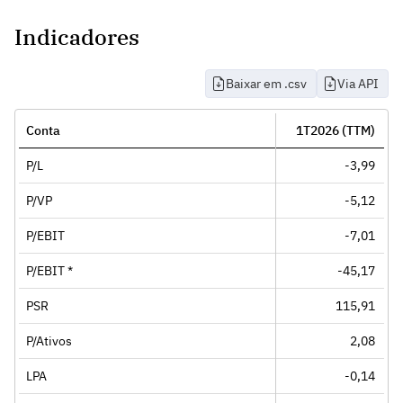
Indicadores
Baixar em .csv
Via API
Conta
1T2026 (TTM)
P/L
-3,99
P/VP
-5,12
P/EBIT
-7,01
P/EBIT *
-45,17
PSR
115,91
P/Ativos
2,08
LPA
-0,14