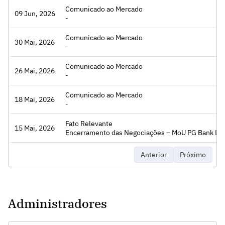
Comunicado ao Mercado
essar
09 Jun, 2026
-
Comunicado ao Mercado
essar
30 Mai, 2026
-
Comunicado ao Mercado
essar
26 Mai, 2026
-
Comunicado ao Mercado
essar
18 Mai, 2026
-
Fato Relevante
essar
15 Mai, 2026
Encerramento das Negociações – MoU PG Bank Ltd
Anterior
Próximo
Administradores