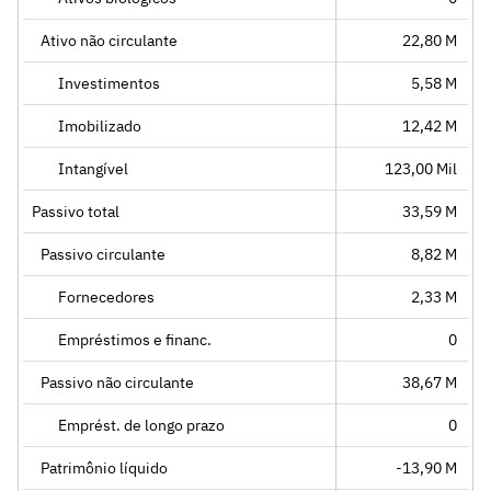
Ativo não circulante
22,80 M
Investimentos
5,58 M
Imobilizado
12,42 M
Intangível
123,00 Mil
Passivo total
33,59 M
Passivo circulante
8,82 M
Fornecedores
2,33 M
Empréstimos e financ.
0
Passivo não circulante
38,67 M
Emprést. de longo prazo
0
Patrimônio líquido
-13,90 M