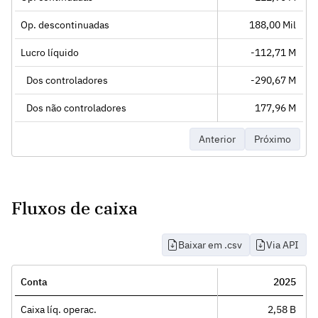
Op. descontinuadas
188,00 Mil
Lucro líquido
-112,71 M
Dos controladores
-290,67 M
Dos não controladores
177,96 M
Anterior
Próximo
Fluxos de caixa
Baixar em .csv
Via API
Conta
2025
Caixa líq. operac.
2,58 B