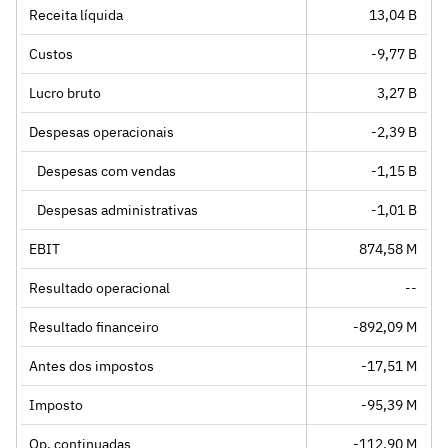
Receita líquida
13,04 B
Custos
-9,77 B
Lucro bruto
3,27 B
Despesas operacionais
-2,39 B
Despesas com vendas
-1,15 B
Despesas administrativas
-1,01 B
EBIT
874,58 M
Resultado operacional
--
Resultado financeiro
-892,09 M
Antes dos impostos
-17,51 M
Imposto
-95,39 M
Op. continuadas
-112,90 M