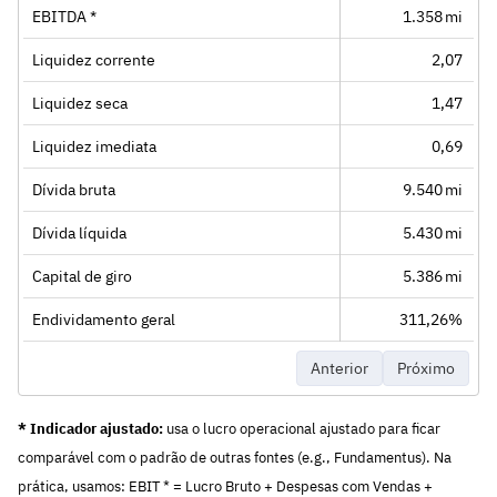
EBITDA *
1.358 mi
Liquidez corrente
2,07
Liquidez seca
1,47
Liquidez imediata
0,69
Dívida bruta
9.540 mi
Dívida líquida
5.430 mi
Capital de giro
5.386 mi
Endividamento geral
311,26%
Anterior
Próximo
* Indicador ajustado:
usa o lucro operacional ajustado para ficar
comparável com o padrão de outras fontes (e.g., Fundamentus). Na
prática, usamos: EBIT * = Lucro Bruto + Despesas com Vendas +