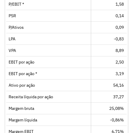
P/EBIT *
1,58
PSR
0,14
P/Ativos
0,09
LPA
-0,83
VPA
8,89
EBIT por ação
2,50
EBIT por ação *
3,19
Ativo por ação
54,16
Receita líquida por ação
37,27
Margem bruta
25,08%
Margem líquida
-0,86%
Margem EBIT
6,71%