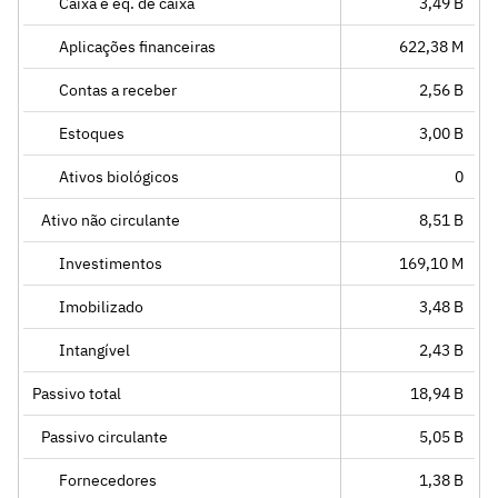
Caixa e eq. de caixa
3,49 B
Aplicações financeiras
622,38 M
Contas a receber
2,56 B
Estoques
3,00 B
Ativos biológicos
0
Ativo não circulante
8,51 B
Investimentos
169,10 M
Imobilizado
3,48 B
Intangível
2,43 B
Passivo total
18,94 B
Passivo circulante
5,05 B
Fornecedores
1,38 B