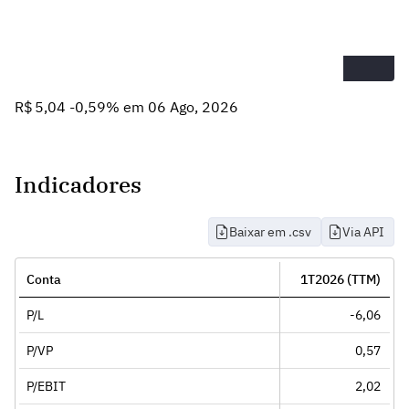
R$ 5,04 -0,59% em 06 Ago, 2026
Indicadores
Baixar em .csv
Via API
Conta
1T2026 (TTM)
P/L
-6,06
P/VP
0,57
P/EBIT
2,02