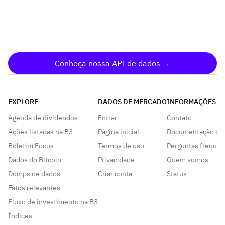
Conheça nossa API de dados →
EXPLORE
DADOS DE MERCADO
INFORMAÇÕES
Agenda de dividendos
Entrar
Contato
Ações listadas na B3
Página inicial
Documentação da
Boletim Focus
Termos de uso
Perguntas frequen
Dados do Bitcoin
Privacidade
Quem somos
Dumps de dados
Criar conta
Status
Fatos relevantes
Fluxo de investimento na B3
Índices