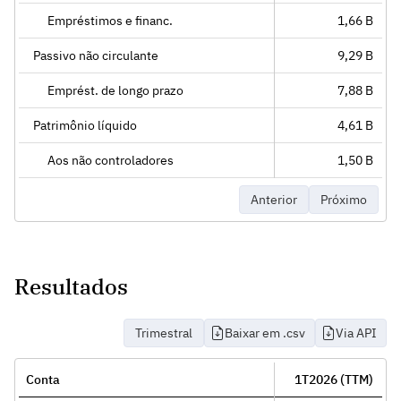
Empréstimos e financ.
1,66 B
Passivo não circulante
9,29 B
Emprést. de longo prazo
7,88 B
Patrimônio líquido
4,61 B
Aos não controladores
1,50 B
Anterior
Próximo
Resultados
Trimestral
Baixar em .csv
Via API
Conta
1T2026 (TTM)