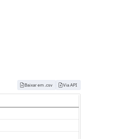
Baixar em .csv
Via API