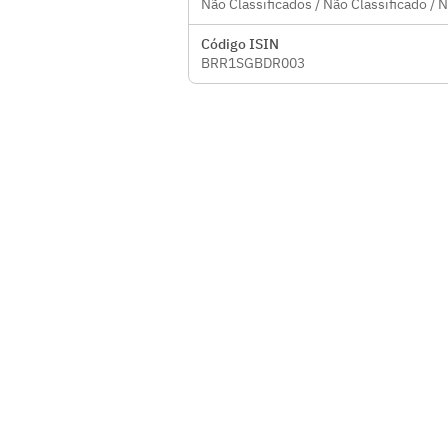
Não Classificados / Não Classificado / 
Código ISIN
BRR1SGBDR003