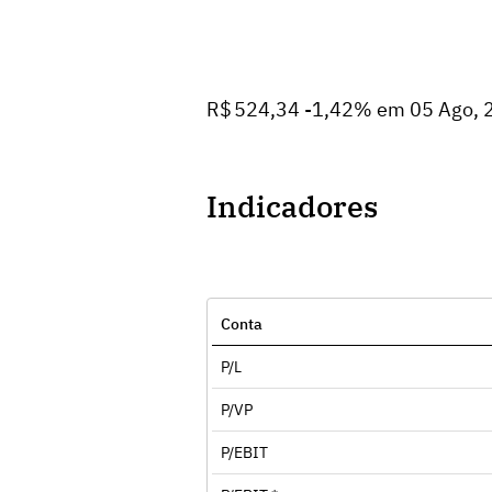
R$ 524,34 -1,42% em 05 Ago, 
Indicadores
Conta
P/L
P/VP
P/EBIT