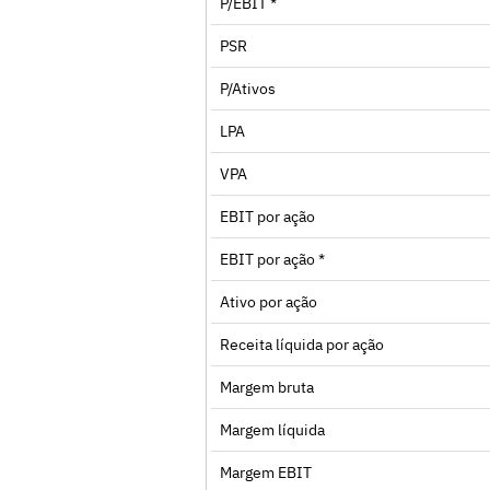
P/EBIT *
PSR
P/Ativos
LPA
VPA
EBIT por ação
EBIT por ação *
Ativo por ação
Receita líquida por ação
Margem bruta
Margem líquida
Margem EBIT