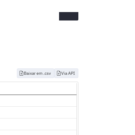
Baixar em .csv
Via API