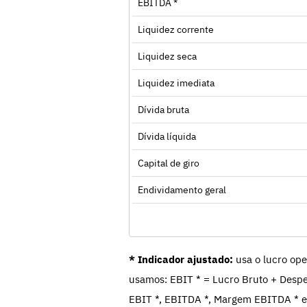
EBITDA *
Liquidez corrente
Liquidez seca
Liquidez imediata
Dívida bruta
Dívida líquida
Capital de giro
Endividamento geral
* Indicador ajustado:
usa o lucro ope
usamos: EBIT * = Lucro Bruto + Despe
EBIT *, EBITDA *, Margem EBITDA * e