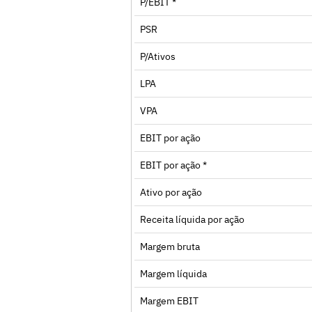
P/EBIT *
PSR
P/Ativos
LPA
VPA
EBIT por ação
EBIT por ação *
Ativo por ação
Receita líquida por ação
Margem bruta
Margem líquida
Margem EBIT