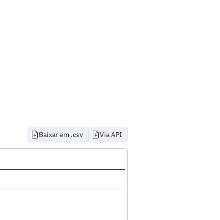
Baixar em .csv
Via API