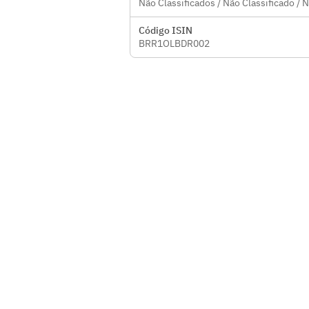
Não Classificados / Não Classificado / 
Código ISIN
BRR1OLBDR002