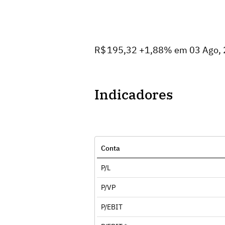
R$ 195,32 +1,88% em 03 Ago,
Indicadores
Conta
P/L
P/VP
P/EBIT