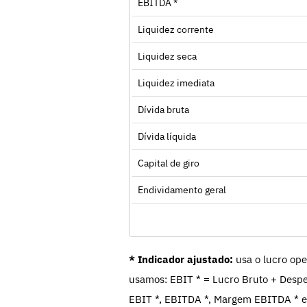
EBITDA *
Liquidez corrente
Liquidez seca
Liquidez imediata
Dívida bruta
Dívida líquida
Capital de giro
Endividamento geral
* Indicador ajustado:
usa o lucro ope
usamos: EBIT * = Lucro Bruto + Despe
EBIT *, EBITDA *, Margem EBITDA * e