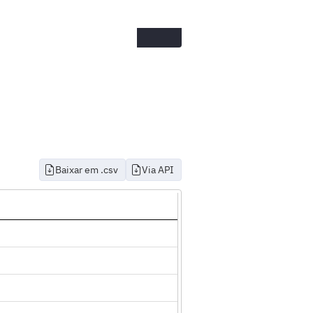
Baixar em .csv
Via API