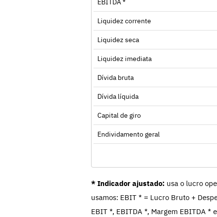
EBITDA *
Liquidez corrente
Liquidez seca
Liquidez imediata
Dívida bruta
Dívida líquida
Capital de giro
Endividamento geral
* Indicador ajustado:
usa o lucro ope
usamos: EBIT * = Lucro Bruto + Despe
EBIT *, EBITDA *, Margem EBITDA * e