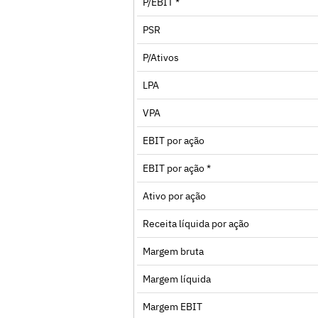
P/EBIT *
PSR
P/Ativos
LPA
VPA
EBIT por ação
EBIT por ação *
Ativo por ação
Receita líquida por ação
Margem bruta
Margem líquida
Margem EBIT