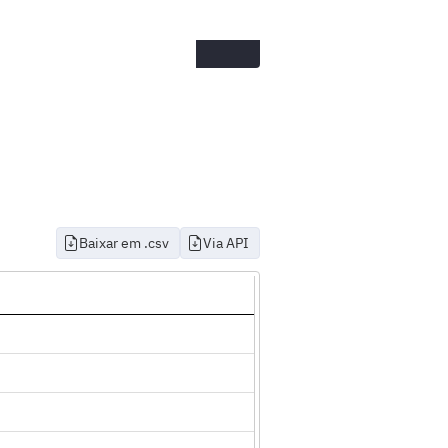
Baixar em .csv
Via API