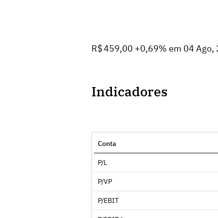
R$ 459,00 +0,69% em 04 Ago,
Indicadores
Conta
P/L
P/VP
P/EBIT