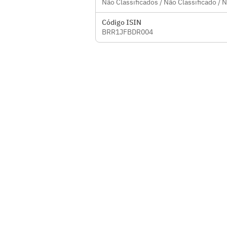
Não Classificados / Não Classificado / 
Código ISIN
BRR1JFBDR004