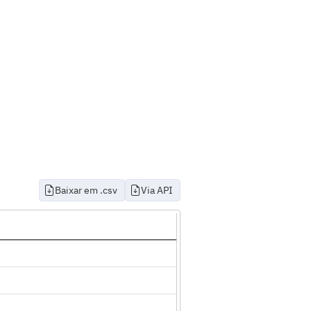
Baixar em .csv
Via API