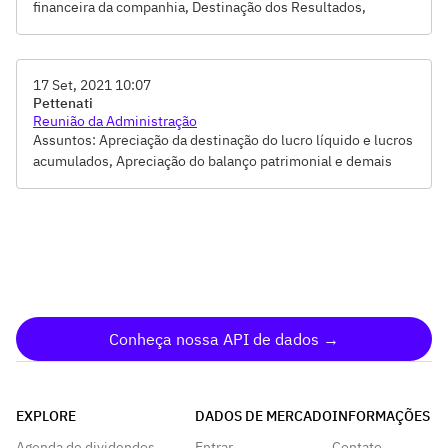
financeira da companhia, Destinação dos Resultados,
Distribuição de Dividendos/Juros sobre Capital Próprio,
Eleição de Membros dos Conselhos de Administração e
Fiscal, Reforma Estatutária, Remuneração dos
17 Set, 2021 10:07
Administradores e Conselheiros
Pettenati
Reunião da Administração
Assuntos: Apreciação da destinação do lucro líquido e lucros
acumulados, Apreciação do balanço patrimonial e demais
demonstrações financeiras, juntamente com o relatório dos
auditores independentes, Convocação da AGO/E e
proposição de pauta, Distribuição de Dividendos/Juros sobre
Capital Próprio, Reforma estatutária
Conheça nossa API de dados →
EXPLORE
DADOS DE MERCADO
INFORMAÇÕES
Agenda de dividendos
Entrar
Contato