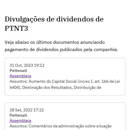
Divulgações de dividendos de
PTNT3
Veja abaixo os últimos documentos anunciando
pagamento de dividendos publicados pela companhia.
31 Out, 2023 19:12
Pettenati
Assembleia
Assuntos: Aumento do Capital Social (inciso I, art. 166 da Lei
6404), Destinação dos Resultados, Distribuição de
Dividendos/Juros sobre Capital Próprio, Eleição de Membros
dos Conselhos de Administração e Fiscal, Reforma
Estatutária, Remuneração dos Administradores e
28 Set, 2022 17:22
Conselheiros, Tomada de Contas-Votação do Relatório da
Pettenati
Administração e das Demonstrações Financeiras
Assembleia
Assuntos: Comentários da administração sobre situação