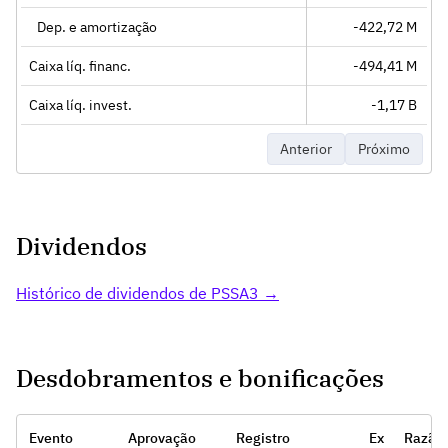
Dep. e amortização
-422,72 M
Caixa líq. financ.
-494,41 M
Caixa líq. invest.
-1,17 B
Anterior
Próximo
Dividendos
Histórico de dividendos de PSSA3 →
Desdobramentos e bonificações
Evento
Aprovação
Registro
Ex
Razão