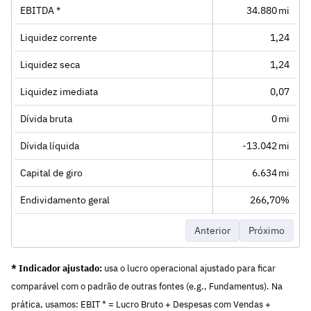
EBITDA *
34.880 mi
Liquidez corrente
1,24
Liquidez seca
1,24
Liquidez imediata
0,07
Dívida bruta
0 mi
Dívida líquida
-13.042 mi
Capital de giro
6.634 mi
Endividamento geral
266,70%
Anterior
Próximo
* Indicador ajustado:
usa o lucro operacional ajustado para ficar
comparável com o padrão de outras fontes (e.g., Fundamentus). Na
prática, usamos: EBIT * = Lucro Bruto + Despesas com Vendas +