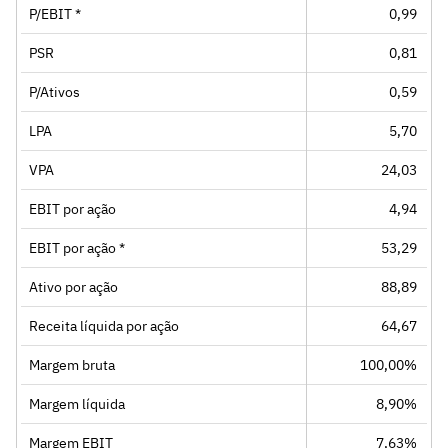
P/EBIT *
0,99
PSR
0,81
P/Ativos
0,59
LPA
5,70
VPA
24,03
EBIT por ação
4,94
EBIT por ação *
53,29
Ativo por ação
88,89
Receita líquida por ação
64,67
Margem bruta
100,00%
Margem líquida
8,90%
Margem EBIT
7,63%