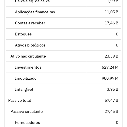
Caixa e eq. de caixa
1,99 B
Aplicações financeiras
11,05 B
Contas a receber
17,46 B
Estoques
0
Ativos biológicos
0
Ativo não circulante
23,39 B
Investimentos
529,24 M
Imobilizado
980,99 M
Intangível
3,95 B
Passivo total
57,47 B
Passivo circulante
27,45 B
Fornecedores
0