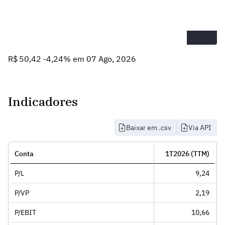
R$ 50,42 -4,24% em 07 Ago, 2026
Indicadores
Baixar em .csv
Via API
Conta
1T2026 (TTM)
P/L
9,24
P/VP
2,19
P/EBIT
10,66