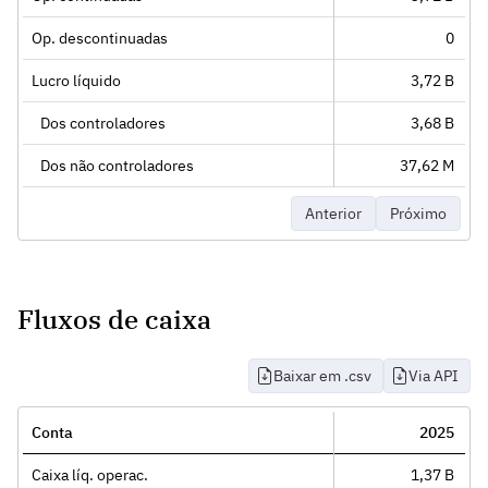
Op. descontinuadas
0
Lucro líquido
3,72 B
Dos controladores
3,68 B
Dos não controladores
37,62 M
Anterior
Próximo
Fluxos de caixa
Baixar em .csv
Via API
Conta
2025
Caixa líq. operac.
1,37 B