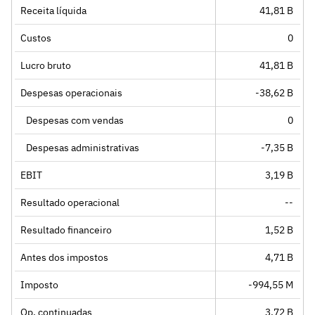
Receita líquida
41,81 B
Custos
0
Lucro bruto
41,81 B
Despesas operacionais
-38,62 B
Despesas com vendas
0
Despesas administrativas
-7,35 B
EBIT
3,19 B
Resultado operacional
--
Resultado financeiro
1,52 B
Antes dos impostos
4,71 B
Imposto
-994,55 M
Op. continuadas
3,72 B