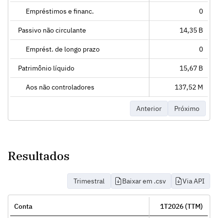
Empréstimos e financ.
0
Passivo não circulante
14,35 B
Emprést. de longo prazo
0
Patrimônio líquido
15,67 B
Aos não controladores
137,52 M
Anterior
Próximo
Resultados
Trimestral
Baixar em .csv
Via API
Conta
1T2026 (TTM)