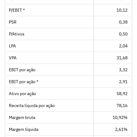
P/EBIT *
10,12
PSR
0,38
P/Ativos
0,50
LPA
2,04
VPA
31,68
EBIT por ação
3,32
EBIT por ação *
2,91
Ativo por ação
58,92
Receita líquida por ação
78,16
Margem bruta
10,92%
Margem líquida
2,61%