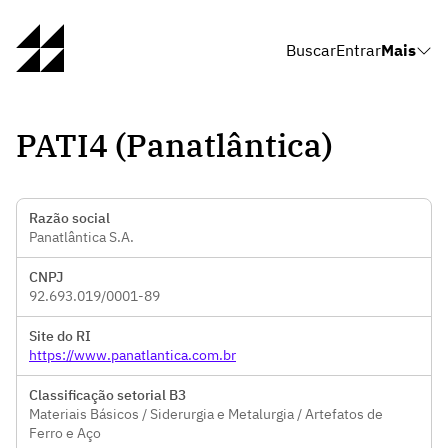
Buscar
Entrar
Mais
PATI4 (Panatlântica)
Razão social
Panatlântica S.A.
CNPJ
92.693.019/0001-89
Site do RI
https://www.panatlantica.com.br
Classificação setorial B3
Materiais Básicos / Siderurgia e Metalurgia / Artefatos de
Ferro e Aço