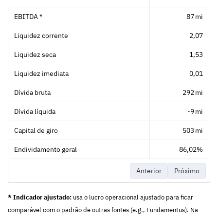
EBITDA *
87 mi
Liquidez corrente
2,07
Liquidez seca
1,53
Liquidez imediata
0,01
Dívida bruta
292 mi
Dívida líquida
-9 mi
Capital de giro
503 mi
Endividamento geral
86,02%
Anterior
Próximo
* Indicador ajustado:
usa o lucro operacional ajustado para ficar
comparável com o padrão de outras fontes (e.g., Fundamentus). Na