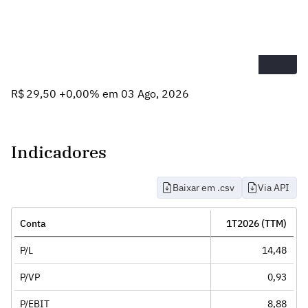
R$ 29,50 +0,00% em 03 Ago, 2026
Indicadores
Baixar em .csv
Via API
Conta
1T2026 (TTM)
P/L
14,48
P/VP
0,93
P/EBIT
8,88