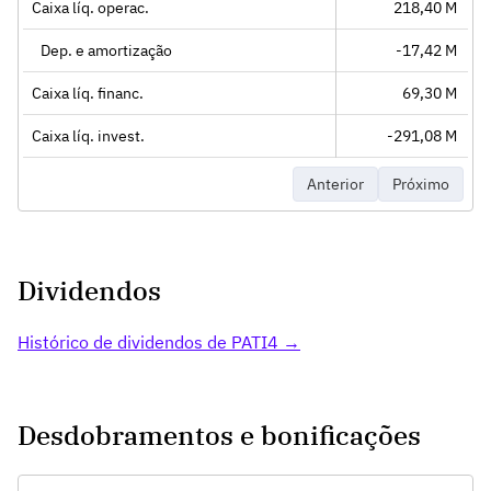
Caixa líq. operac.
218,40 M
Dep. e amortização
-17,42 M
Caixa líq. financ.
69,30 M
Caixa líq. invest.
-291,08 M
Anterior
Próximo
Dividendos
Histórico de dividendos de PATI4 →
Desdobramentos e bonificações