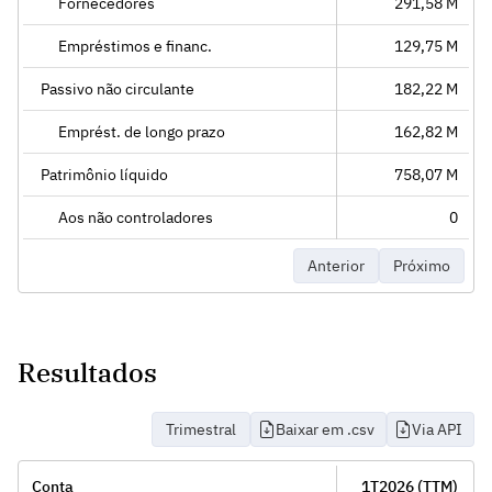
Fornecedores
291,58 M
Empréstimos e financ.
129,75 M
Passivo não circulante
182,22 M
Emprést. de longo prazo
162,82 M
Patrimônio líquido
758,07 M
Aos não controladores
0
Anterior
Próximo
Resultados
Trimestral
Baixar em .csv
Via API
Conta
1T2026 (TTM)