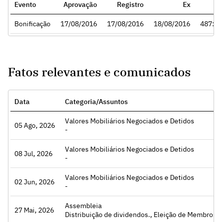
Evento
Aprovação
Registro
Ex
Ra
Bonificação
17/08/2016
17/08/2016
18/08/2016
487:1
Fatos relevantes e comunicados
Data
Categoria/Assuntos
Valores Mobiliários Negociados e Detidos
05 Ago, 2026
Acessar
-
Valores Mobiliários Negociados e Detidos
08 Jul, 2026
Acessar
-
Valores Mobiliários Negociados e Detidos
02 Jun, 2026
Acessar
-
Assembleia
27 Mai, 2026
Acessar
Distribuição de dividendos., Eleição de Membros 