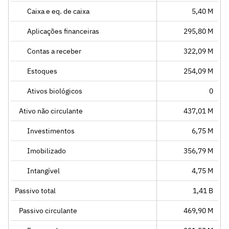
Caixa e eq. de caixa
5,40 M
Aplicações financeiras
295,80 M
Contas a receber
322,09 M
Estoques
254,09 M
Ativos biológicos
0
Ativo não circulante
437,01 M
Investimentos
6,75 M
Imobilizado
356,79 M
Intangível
4,75 M
Passivo total
1,41 B
Passivo circulante
469,90 M