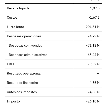
Receita líquida
1,87 B
Custos
-1,67 B
Lucro bruto
204,31 M
Despesas operacionais
-124,79 M
Despesas com vendas
-71,12 M
Despesas administrativas
-63,44 M
EBIT
79,52 M
Resultado operacional
--
Resultado financeiro
-4,66 M
Antes dos impostos
74,86 M
Imposto
-26,10 M