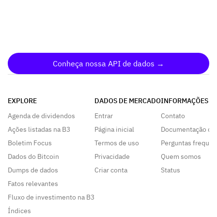
Conheça nossa API de dados →
EXPLORE
DADOS DE MERCADO
INFORMAÇÕES
Agenda de dividendos
Entrar
Contato
Ações listadas na B3
Página inicial
Documentação da
Boletim Focus
Termos de uso
Perguntas frequen
Dados do Bitcoin
Privacidade
Quem somos
Dumps de dados
Criar conta
Status
Fatos relevantes
Fluxo de investimento na B3
Índices