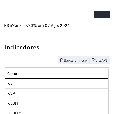
R$ 57,60 +0,70% em 07 Ago, 2026
Indicadores
Baixar em .csv
Via API
Conta
P/L
P/VP
P/EBIT
P/EBIT *