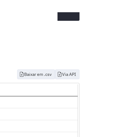
Baixar em .csv
Via API