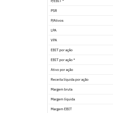
P/EBIT *
PSR
P/Ativos
LPA
VPA
EBIT por ação
EBIT por ação *
Ativo por ação
Receita líquida por ação
Margem bruta
Margem líquida
Margem EBIT