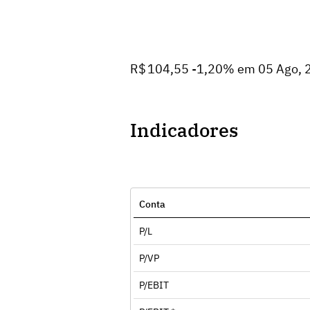
R$ 104,55 -1,20% em 05 Ago, 
Indicadores
Conta
P/L
P/VP
P/EBIT