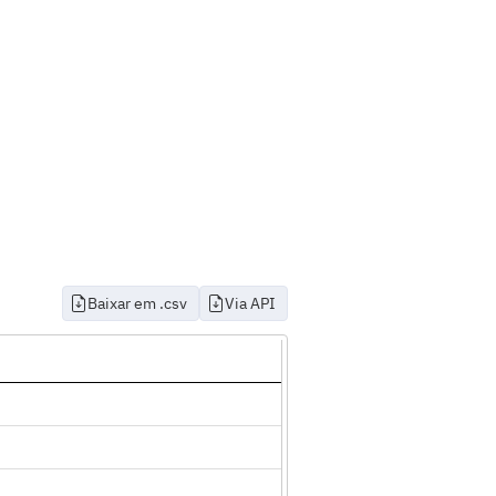
Baixar em .csv
Via API