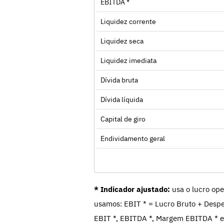
EBITDA *
Liquidez corrente
Liquidez seca
Liquidez imediata
Dívida bruta
Dívida líquida
Capital de giro
Endividamento geral
* Indicador ajustado:
usa o lucro ope
usamos: EBIT * = Lucro Bruto + Despe
EBIT *, EBITDA *, Margem EBITDA * e