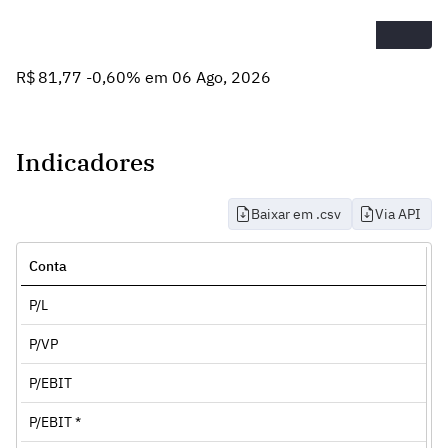
R$ 81,77 -0,60% em 06 Ago, 2026
Indicadores
Baixar em .csv
Via API
Conta
P/L
P/VP
P/EBIT
P/EBIT *