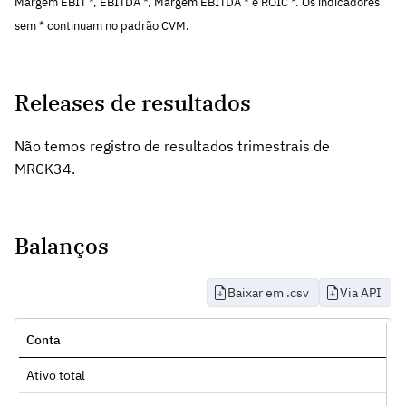
Margem EBIT *, EBITDA *, Margem EBITDA * e ROIC *. Os indicadores
sem * continuam no padrão CVM.
Releases de resultados
Não temos registro de resultados trimestrais de
MRCK34.
Balanços
Baixar em .csv
Via API
Conta
Ativo total