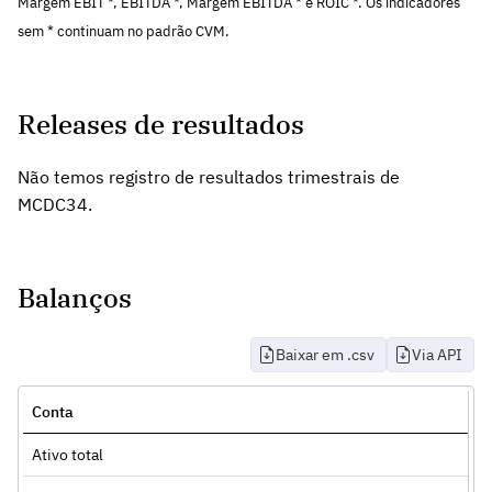
Margem EBIT *, EBITDA *, Margem EBITDA * e ROIC *. Os indicadores
sem * continuam no padrão CVM.
Releases de resultados
Não temos registro de resultados trimestrais de
MCDC34.
Balanços
Baixar em .csv
Via API
Conta
Ativo total