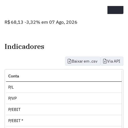
R$ 68,13 -3,32% em 07 Ago, 2026
Indicadores
Baixar em .csv
Via API
Conta
P/L
P/VP
P/EBIT
P/EBIT *