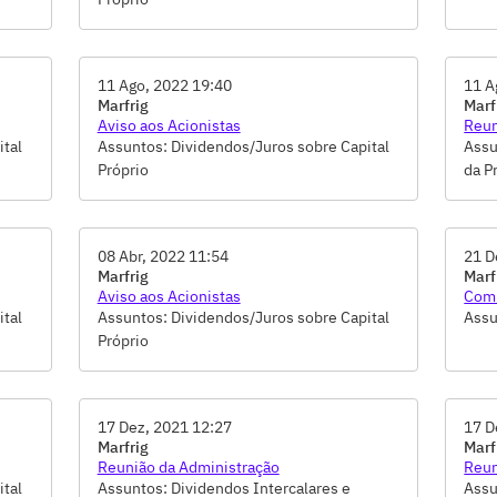
11 Ago, 2022 19:40
11 A
Marfrig
Marf
Aviso aos Acionistas
Reun
ital
Assuntos: Dividendos/Juros sobre Capital
Assu
Próprio
da P
Açõe
Divi
08 Abr, 2022 11:54
21 D
Marfrig
Marf
Aviso aos Acionistas
Comu
ital
Assuntos: Dividendos/Juros sobre Capital
Assu
Próprio
17 Dez, 2021 12:27
17 D
Marfrig
Marf
Reunião da Administração
Reun
ital
Assuntos: Dividendos Intercalares e
Assu