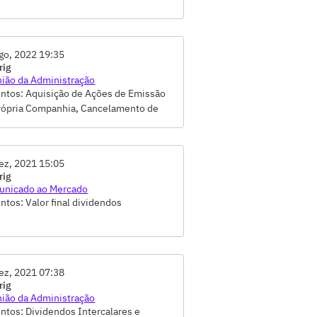
go, 2022 19:35
rig
ião da Administração
ntos: Aquisição de Ações de Emissão
rópria Companhia, Cancelamento de
s em Tesouraria, Distribuição de
dendos/Juros sobre Capital Próprio
ez, 2021 15:05
rig
nicado ao Mercado
ntos: Valor final dividendos
ez, 2021 07:38
rig
ião da Administração
ntos: Dividendos Intercalares e