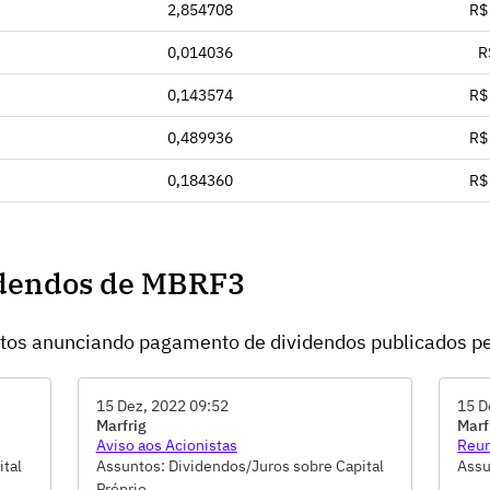
2,854708
R$
0,014036
R
0,143574
R$
0,489936
R$
0,184360
R$
idendos de MBRF3
ntos anunciando pagamento de dividendos publicados p
15 Dez, 2022 09:52
15 D
Marfrig
Marf
Aviso aos Acionistas
Reun
ital
Assuntos: Dividendos/Juros sobre Capital
Assu
Próprio