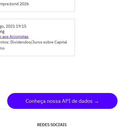
mpra bond 2026
go, 2021 19:15
rig
o aos Acionistas
ntos: Dividendos/Juros sobre Capital
rio
Conheça nossa API de dados →
REDES SOCIAIS