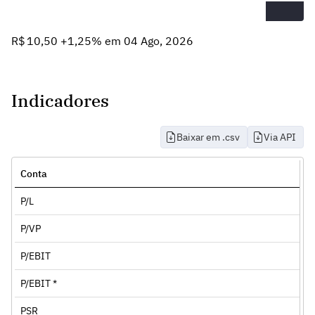
R$ 10,50 +1,25% em 04 Ago, 2026
Indicadores
Baixar em .csv
Via API
Conta
P/L
P/VP
P/EBIT
P/EBIT *
PSR