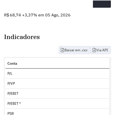
R$ 68,74 +3,37% em 05 Ago, 2026
Indicadores
Baixar em .csv
Via API
Conta
P/L
P/VP
P/EBIT
P/EBIT *
PSR