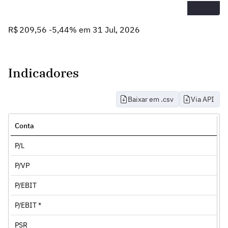
R$ 209,56 -5,44% em 31 Jul, 2026
Indicadores
Baixar em .csv
Via API
Conta
P/L
P/VP
P/EBIT
P/EBIT *
PSR