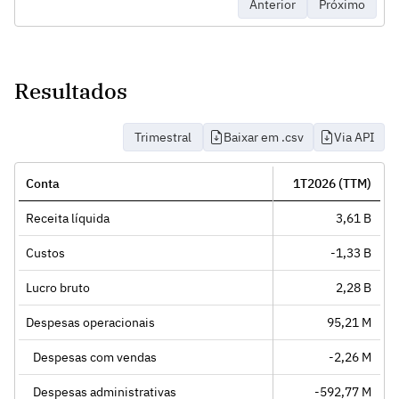
Anterior
Próximo
Resultados
Trimestral
Baixar em .csv
Via API
Conta
1T2026 (TTM)
Receita líquida
3,61 B
Custos
-1,33 B
Lucro bruto
2,28 B
Despesas operacionais
95,21 M
Despesas com vendas
-2,26 M
Despesas administrativas
-592,77 M