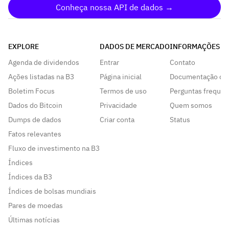
Conheça nossa API de dados →
EXPLORE
DADOS DE MERCADO
INFORMAÇÕES
Agenda de dividendos
Entrar
Contato
Ações listadas na B3
Página inicial
Documentação da
Boletim Focus
Termos de uso
Perguntas frequen
Dados do Bitcoin
Privacidade
Quem somos
Dumps de dados
Criar conta
Status
Fatos relevantes
Fluxo de investimento na B3
Índices
Índices da B3
Índices de bolsas mundiais
Pares de moedas
Últimas notícias