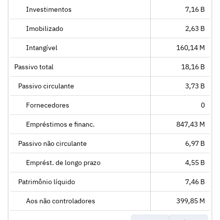
Investimentos
7,16 B
Imobilizado
2,63 B
Intangível
160,14 M
Passivo total
18,16 B
Passivo circulante
3,73 B
Fornecedores
0
Empréstimos e financ.
847,43 M
Passivo não circulante
6,97 B
Emprést. de longo prazo
4,55 B
Patrimônio líquido
7,46 B
Aos não controladores
399,85 M