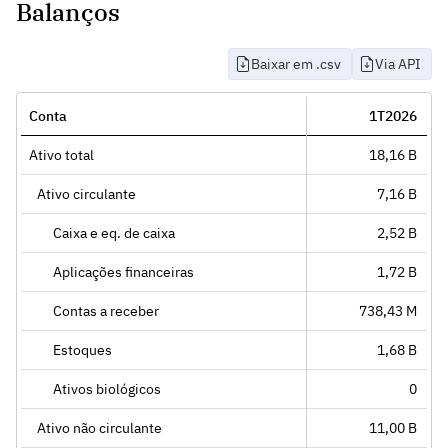
Balanços
Baixar em .csv
Via API
Conta
1T2026
Ativo total
18,16 B
Ativo circulante
7,16 B
Caixa e eq. de caixa
2,52 B
Aplicações financeiras
1,72 B
Contas a receber
738,43 M
Estoques
1,68 B
Ativos biológicos
0
Ativo não circulante
11,00 B