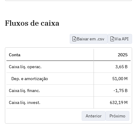
Fluxos de caixa
Baixar em .csv
Via API
Conta
2025
Caixa líq. operac.
3,65 B
Dep. e amortização
51,00 M
Caixa líq. financ.
-1,75 B
Caixa líq. invest.
632,19 M
Anterior
Próximo