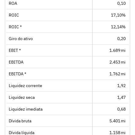
ROA
0,10
ROIC
17,10%
ROIC *
12,14%
Giro do ativo
0,20
EBIT *
1.689 mi
EBITDA
2.453 mi
EBITDA *
1.762 mi
Liquidez corrente
1,92
Liquidez seca
1,47
Liquidez imediata
0,68
Dívida bruta
5.401 mi
Dívida líquida
1.158 mi