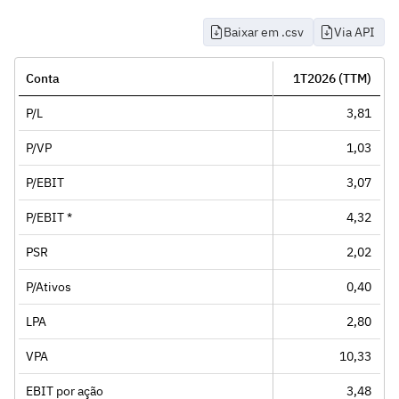
Baixar em .csv
Via API
Conta
1T2026 (TTM)
P/L
3,81
P/VP
1,03
P/EBIT
3,07
P/EBIT *
4,32
PSR
2,02
P/Ativos
0,40
LPA
2,80
VPA
10,33
EBIT por ação
3,48