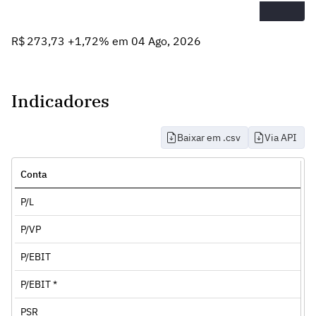
R$ 273,73 +1,72% em 04 Ago, 2026
Indicadores
Baixar em .csv
Via API
Conta
P/L
P/VP
P/EBIT
P/EBIT *
PSR