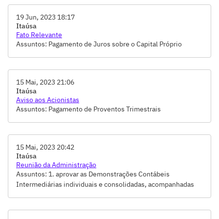
19 Jun, 2023 18:17
Itaúsa
Fato Relevante
Assuntos: Pagamento de Juros sobre o Capital Próprio
15 Mai, 2023 21:06
Itaúsa
Aviso aos Acionistas
Assuntos: Pagamento de Proventos Trimestrais
15 Mai, 2023 20:42
Itaúsa
Reunião da Administração
Assuntos: 1. aprovar as Demonstrações Contábeis
Intermediárias individuais e consolidadas, acompanhadas
do Relatório da Administração e das Notas Explicativas,
referentes ao trimestre findo em 31.03.2023, 2. nos termos
do item 13.1 do Estatuto Social e conforme proposta