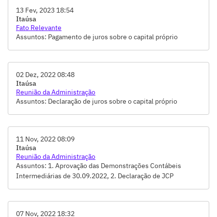
mandato anual, 07. Deliberar sobre a verba global e anual
13 Fev, 2023 18:54
Itaúsa
destinada à remuneração dos membros do Conselho de
Fato Relevante
Administração e Diretoria, 08. Deliberar sobre a
Assuntos: Pagamento de juros sobre o capital próprio
remuneração mensal dos Conselheiros Fiscais, 09. Alteração
e Consolidação do Estatuto Social, 10. Aprovar o Plano de
Incentivos de Longo Prazo da Companhia
02 Dez, 2022 08:48
Itaúsa
Reunião da Administração
Assuntos: Declaração de juros sobre o capital próprio
11 Nov, 2022 08:09
Itaúsa
Reunião da Administração
Assuntos: 1. Aprovação das Demonstrações Contábeis
Intermediárias de 30.09.2022, 2. Declaração de JCP
07 Nov, 2022 18:32