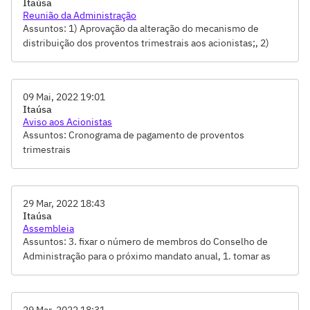
Itaúsa
Reunião da Administração
Assuntos: 1) Aprovação da alteração do mecanismo de
distribuição dos proventos trimestrais aos acionistas;, 2)
Aprovação das regras mínimas para a celebração dos
compromissos de indenidade; e, 3) Aprovação da revisão de
Normativos.
09 Mai, 2022 19:01
Itaúsa
Aviso aos Acionistas
Assuntos: Cronograma de pagamento de proventos
trimestrais
29 Mar, 2022 18:43
Itaúsa
Assembleia
Assuntos: 3. fixar o número de membros do Conselho de
Administração para o próximo mandato anual, 1. tomar as
contas dos administradores e examinar, discutir e votar as
Demonstrações Contábeis relativas ao exercício social
encerrado em 31.12.2021, 2. deliberar sobre a proposta de