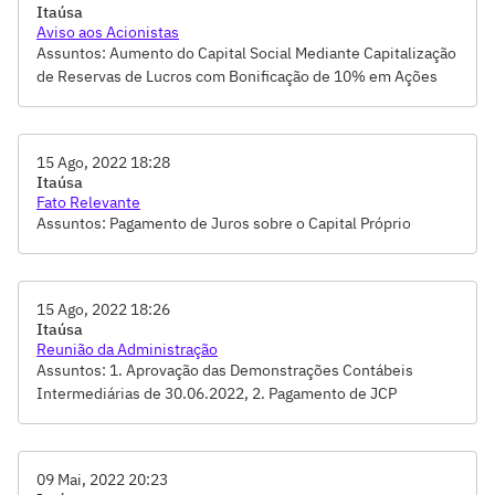
Itaúsa
Aviso aos Acionistas
Assuntos: Aumento do Capital Social Mediante Capitalização
de Reservas de Lucros com Bonificação de 10% em Ações
Deliberado pelo Conselho de Administração em 07.11.2022
15 Ago, 2022 18:28
Itaúsa
Fato Relevante
Assuntos: Pagamento de Juros sobre o Capital Próprio
15 Ago, 2022 18:26
Itaúsa
Reunião da Administração
Assuntos: 1. Aprovação das Demonstrações Contábeis
Intermediárias de 30.06.2022, 2. Pagamento de JCP
declarado em 21.03.2022, 3. Declaração de JCPs adicionais,
4. Instituição de Comitê de Auditoria, 5. Afastamento
temporário de membro do CA
09 Mai, 2022 20:23