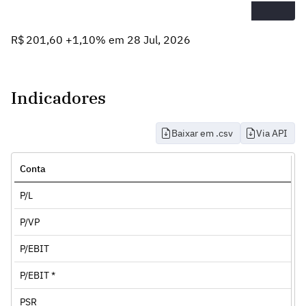
R$ 201,60 +1,10% em 28 Jul, 2026
Indicadores
Baixar em .csv
Via API
Conta
P/L
P/VP
P/EBIT
P/EBIT *
PSR