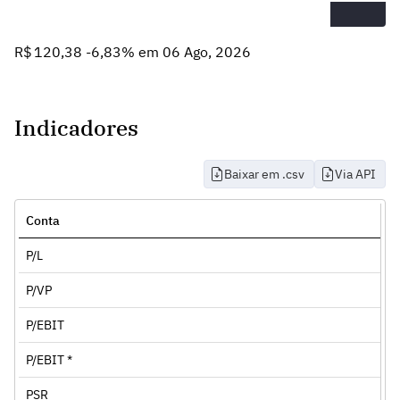
R$ 120,38 -6,83% em 06 Ago, 2026
Indicadores
Baixar em .csv
Via API
Conta
P/L
P/VP
P/EBIT
P/EBIT *
PSR