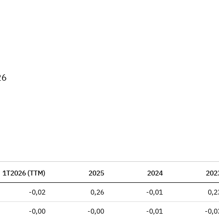
26
1T2026 (TTM)
2025
2024
202
-0,02
0,26
-0,01
0,2
-0,00
-0,00
-0,01
-0,0