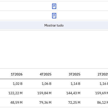
Download
Download
Mostrar tudo
1T2026
4T2025
3T2025
2T202
1,02 B
1,06 B
1,14 B
1,16 
122,22 M
159,84 M
144,43 M
159,69 
48,59 M
79,36 M
72,25 M
86,12 