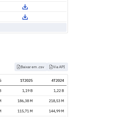
Baixar em .csv
Via API
5
1T2025
4T2024
B
1,19 B
1,22 B
M
186,38 M
218,53 M
M
115,71 M
144,99 M