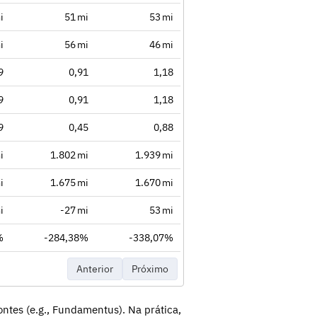
i
51 mi
53 mi
i
56 mi
46 mi
9
0,91
1,18
9
0,91
1,18
9
0,45
0,88
i
1.802 mi
1.939 mi
i
1.675 mi
1.670 mi
i
-27 mi
53 mi
%
-284,38%
-338,07%
Anterior
Próximo
ntes (e.g., Fundamentus). Na prática,