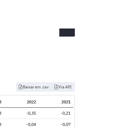
Baixar em .csv
Via API
3
2022
2021
3
-0,35
-0,21
3
-0,04
-0,07