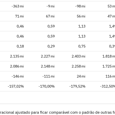
-363 mi
-9 mi
-98 mi
53 m
71 mi
67 mi
56 mi
47 m
0,46
0,59
1,13
1,4
0,46
0,59
1,13
1,4
0,18
0,29
0,75
0,3
2.135 mi
2.227 mi
2.403 mi
1.818 m
2.086 mi
2.148 mi
2.258 mi
1.725 m
-146 mi
-111 mi
24 mi
116 m
-157,02%
-170,00%
-179,52%
-312,50
racional ajustado para ficar comparável com o padrão de outras fo