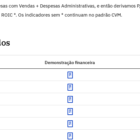
sas com Vendas + Despesas Administrativas, e então derivamos P
 ROIC *. Os indicadores sem * continuam no padrão CVM.
dos
Demonstração financeira
Download
Download
Download
Download
Download
Download