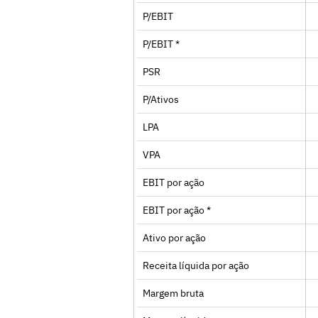
P/EBIT
P/EBIT *
PSR
P/Ativos
LPA
VPA
EBIT por ação
EBIT por ação *
Ativo por ação
Receita líquida por ação
Margem bruta