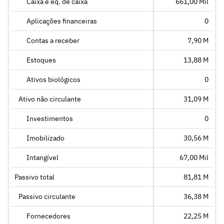
Caixa e eq. de caixa
661,00 Mil
Aplicações financeiras
0
Contas a receber
7,90 M
Estoques
13,88 M
Ativos biológicos
0
Ativo não circulante
31,09 M
Investimentos
0
Imobilizado
30,56 M
Intangível
67,00 Mil
Passivo total
81,81 M
Passivo circulante
36,38 M
Fornecedores
22,25 M