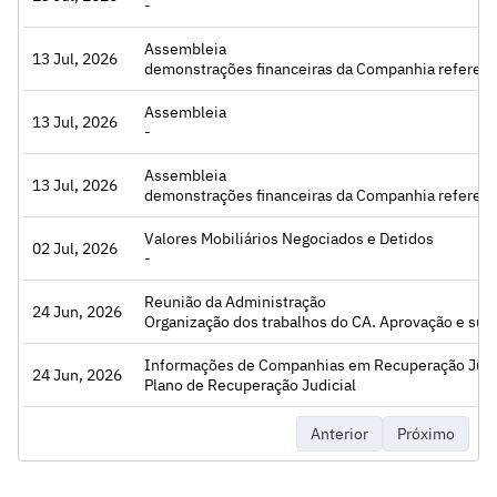
-
Assembleia
13 Jul, 2026
Acessar
demonstrações financeiras da Companhia referentes ao exercício social encerrado em 31 de dezembro de 2025, relatório da Administração e respectivas contas dos administradores relativas ao exercício social encerrado em 31 de dezembro de 2025, proposta da administração para a destinação do resultado do exercício social encerrado em 31 de dezembro d
Assembleia
13 Jul, 2026
Acessar
-
Assembleia
13 Jul, 2026
Acessar
demonstrações financeiras da Companhia referentes ao exercício social encerrado em 31 de dezembro de 2025, relatório da Administração e respectivas contas dos administradores relativas ao exercício social encerrado em 31 de dezembro de 2025, proposta da administração para a destinação do resultado do exercício social encerrado em 31 de dezembro de
Valores Mobiliários Negociados e Detidos
02 Jul, 2026
Acessar
-
Reunião da Administração
24 Jun, 2026
Acessar
Organização dos trabalhos do CA. Aprovação e submissão à assembleia de alteração da denominação social, alteração da sede e apreciação do relatório da administração, contas e DFs de 2025., Alteração do código de negociação das ações da Companhia perante a B3., Aprovação da contratação de prestadore
Informações de Companhias em Recuperação Judici
24 Jun, 2026
Acessar
Plano de Recuperação Judicial
Anterior
Próximo