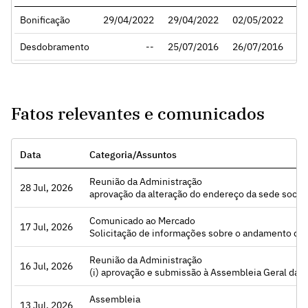
Bonificação
29/04/2022
29/04/2022
02/05/2022
13
Desdobramento
--
25/07/2016
26/07/2016
Fatos relevantes e comunicados
Data
Categoria/Assuntos
Reunião da Administração
28 Jul, 2026
Acessar
aprovação da alteração do endereço da sede social da Companhia, no Município de Belo Horizonte, Estado d
Comunicado ao Mercado
17 Jul, 2026
Acessar
Solicitação de informações sobre o andamento do pr
Reunião da Administração
16 Jul, 2026
Acessar
(i) aprovação e submissão à Assembleia Geral da proposta de alteração das ações da companhia, de escriturais para nominativas, e ajustes no Estatuto Social, (ii)
Assembleia
13 Jul, 2026
Acessar