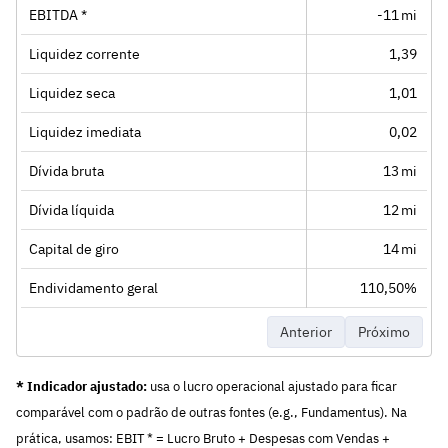
EBITDA *
-11 mi
Liquidez corrente
1,39
Liquidez seca
1,01
Liquidez imediata
0,02
Dívida bruta
13 mi
Dívida líquida
12 mi
Capital de giro
14 mi
Endividamento geral
110,50%
Anterior
Próximo
* Indicador ajustado:
usa o lucro operacional ajustado para ficar
comparável com o padrão de outras fontes (e.g., Fundamentus). Na
prática, usamos: EBIT * = Lucro Bruto + Despesas com Vendas +