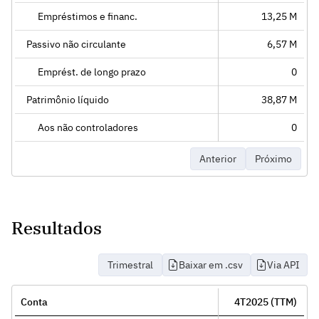
Empréstimos e financ.
13,25 M
Passivo não circulante
6,57 M
Emprést. de longo prazo
0
Patrimônio líquido
38,87 M
Aos não controladores
0
Anterior
Próximo
Resultados
Trimestral
Baixar em .csv
Via API
Conta
4T2025 (TTM)