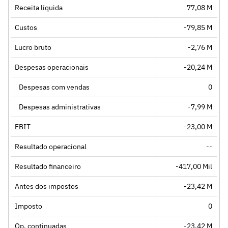
Receita líquida
77,08 M
Custos
-79,85 M
Lucro bruto
-2,76 M
Despesas operacionais
-20,24 M
Despesas com vendas
0
Despesas administrativas
-7,99 M
EBIT
-23,00 M
Resultado operacional
--
Resultado financeiro
-417,00 Mil
Antes dos impostos
-23,42 M
Imposto
0
Op. continuadas
-23,42 M