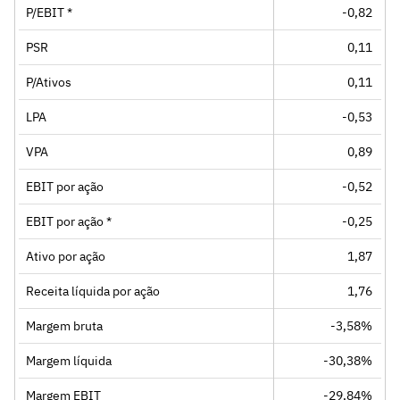
P/EBIT *
-0,82
PSR
0,11
P/Ativos
0,11
LPA
-0,53
VPA
0,89
EBIT por ação
-0,52
EBIT por ação *
-0,25
Ativo por ação
1,87
Receita líquida por ação
1,76
Margem bruta
-3,58%
Margem líquida
-30,38%
Margem EBIT
-29,84%