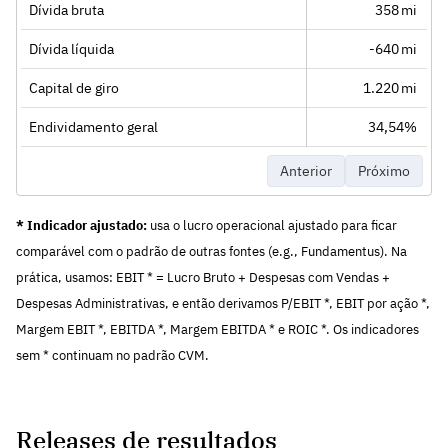
Dívida bruta
358 mi
Dívida líquida
-640 mi
Capital de giro
1.220 mi
Endividamento geral
34,54%
Anterior
Próximo
* Indicador ajustado:
usa o lucro operacional ajustado para ficar
comparável com o padrão de outras fontes (e.g., Fundamentus). Na
prática, usamos: EBIT * = Lucro Bruto + Despesas com Vendas +
Despesas Administrativas, e então derivamos P/EBIT *, EBIT por ação *,
Margem EBIT *, EBITDA *, Margem EBITDA * e ROIC *. Os indicadores
sem * continuam no padrão CVM.
Releases de resultados