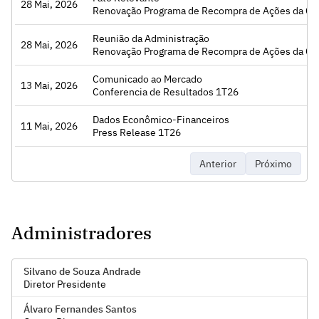
sar
28 Mai, 2026
Renovação Programa de Recompra de Ações da Ci
Reunião da Administração
sar
28 Mai, 2026
Renovação Programa de Recompra de Ações da Ci
Comunicado ao Mercado
sar
13 Mai, 2026
Conferencia de Resultados 1T26
Dados Econômico-Financeiros
sar
11 Mai, 2026
Press Release 1T26
Anterior
Próximo
Administradores
Silvano de Souza Andrade
Diretor Presidente
Álvaro Fernandes Santos