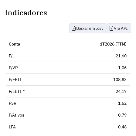
Indicadores
Baixar em .csv
Via API
Conta
1T2026 (TTM)
P/L
21,60
P/VP
1,06
P/EBIT
108,83
P/EBIT *
24,17
PSR
1,52
P/Ativos
0,79
LPA
0,46