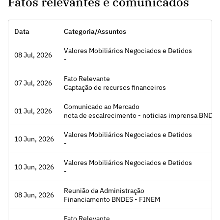
Fatos relevantes e comunicados
Data
Categoria/Assuntos
Valores Mobiliários Negociados e Detidos
sar
08 Jul, 2026
-
Fato Relevante
sar
07 Jul, 2026
Captação de recursos financeiros
Comunicado ao Mercado
sar
01 Jul, 2026
nota de escalrecimento - noticias imprensa BNDE
Valores Mobiliários Negociados e Detidos
sar
10 Jun, 2026
-
Valores Mobiliários Negociados e Detidos
sar
10 Jun, 2026
-
Reunião da Administração
sar
08 Jun, 2026
Financiamento BNDES - FINEM
Fato Relevante