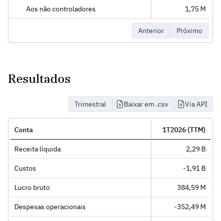
Aos não controladores
1,75 M
Anterior
Próximo
Resultados
Trimestral
Baixar em .csv
Via API
Conta
1T2026 (TTM)
Receita líquida
2,29 B
Custos
-1,91 B
Lucro bruto
384,59 M
Despesas operacionais
-352,49 M