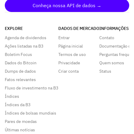
Conheça nossa API de dados →
EXPLORE
DADOS DE MERCADO
INFORMAÇÕES
Agenda de dividendos
Entrar
Contato
Ações listadas na B3
Página inicial
Documentação da
Boletim Focus
Termos de uso
Perguntas frequen
Dados do Bitcoin
Privacidade
Quem somos
Dumps de dados
Criar conta
Status
Fatos relevantes
Fluxo de investimento na B3
Índices
Índices da B3
Índices de bolsas mundiais
Pares de moedas
Últimas notícias