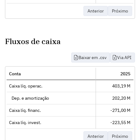
Anterior
Próximo
Fluxos de caixa
Baixar em .csv
Via API
Conta
2025
Caixa líq. operac.
403,19 M
Dep. e amortização
202,20 M
Caixa líq. financ.
-271,00 M
Caixa líq. invest.
-223,55 M
Anterior
Próximo