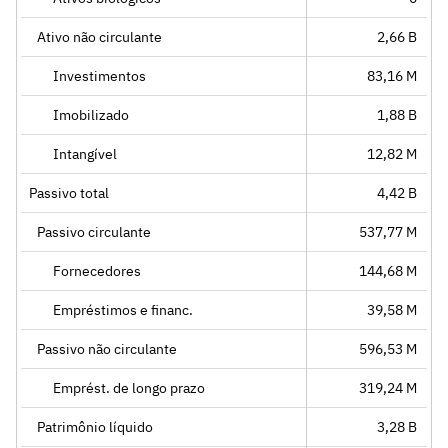
Ativo não circulante
2,66 B
Investimentos
83,16 M
Imobilizado
1,88 B
Intangível
12,82 M
Passivo total
4,42 B
Passivo circulante
537,77 M
Fornecedores
144,68 M
Empréstimos e financ.
39,58 M
Passivo não circulante
596,53 M
Emprést. de longo prazo
319,24 M
Patrimônio líquido
3,28 B