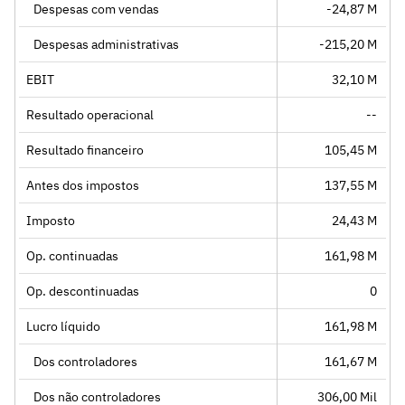
Despesas com vendas
-24,87 M
Despesas administrativas
-215,20 M
EBIT
32,10 M
Resultado operacional
--
Resultado financeiro
105,45 M
Antes dos impostos
137,55 M
Imposto
24,43 M
Op. continuadas
161,98 M
Op. descontinuadas
0
Lucro líquido
161,98 M
Dos controladores
161,67 M
Dos não controladores
306,00 Mil