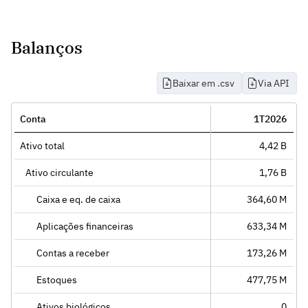
Balanços
Baixar em .csv
Via API
Conta
1T2026
Ativo total
4,42 B
Ativo circulante
1,76 B
Caixa e eq. de caixa
364,60 M
Aplicações financeiras
633,34 M
Contas a receber
173,26 M
Estoques
477,75 M
Ativos biológicos
0