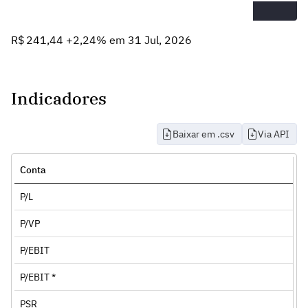
R$ 241,44 +2,24% em 31 Jul, 2026
Indicadores
Baixar em .csv
Via API
Conta
P/L
P/VP
P/EBIT
P/EBIT *
PSR