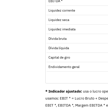
EBITDA *
Liquidez corrente
Liquidez seca
Liquidez imediata
Dívida bruta
Dívida líquida
Capital de giro
Endividamento geral
* Indicador ajustado:
usa o lucro ope
usamos: EBIT * = Lucro Bruto + Despe
EBIT *, EBITDA *, Margem EBITDA * e