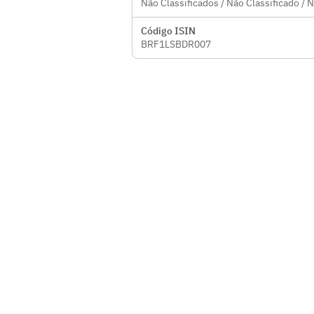
Não Classificados / Não Classificado / 
Código ISIN
BRF1LSBDR007