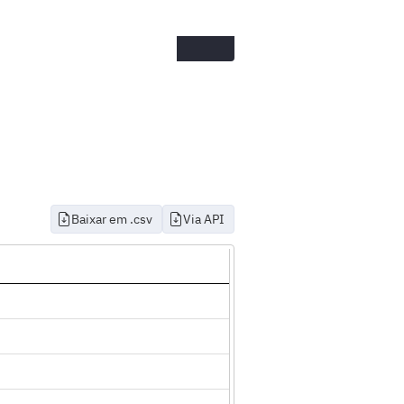
Baixar em .csv
Via API