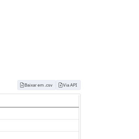
Baixar em .csv
Via API