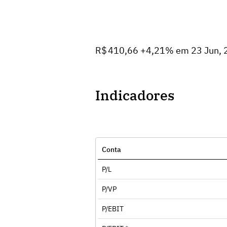
R$ 410,66 +4,21% em 23 Jun, 
Indicadores
Conta
P/L
P/VP
P/EBIT