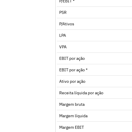
P/EBIT *
PSR
P/Ativos
LPA
VPA
EBIT por ação
EBIT por ação *
Ativo por ação
Receita líquida por ação
Margem bruta
Margem líquida
Margem EBIT