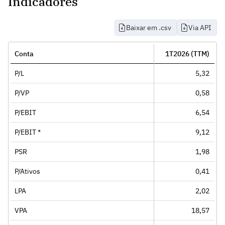
Indicadores
Baixar em .csv
Via API
Conta
1T2026 (TTM)
P/L
5,32
P/VP
0,58
P/EBIT
6,54
P/EBIT *
9,12
PSR
1,98
P/Ativos
0,41
LPA
2,02
VPA
18,57