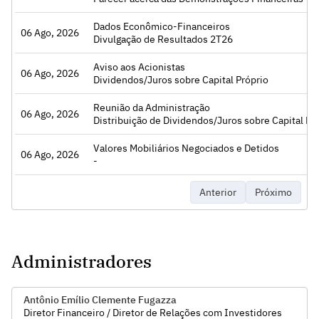
Dados Econômico-Financeiros
06 Ago, 2026
Acessar
Divulgação de Resultados 2T26
Aviso aos Acionistas
06 Ago, 2026
Acessar
Dividendos/Juros sobre Capital Próprio
Reunião da Administração
06 Ago, 2026
Acessar
Distribuição de Dividendos/Juros sobre Capital Próprio, Deliberar sobre a aprovação do Relatório da Administração, das Informações Financeiras Trimestrais 
Valores Mobiliários Negociados e Detidos
06 Ago, 2026
Acessar
-
Anterior
Próximo
Administradores
Antônio Emílio Clemente Fugazza
Diretor Financeiro / Diretor de Relações com Investidores