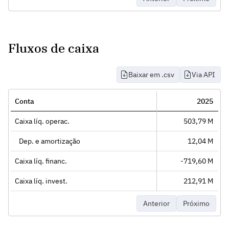
Fluxos de caixa
Baixar em .csv
Via API
Conta
2025
Caixa líq. operac.
503,79 M
Dep. e amortização
12,04 M
Caixa líq. financ.
-719,60 M
Caixa líq. invest.
212,91 M
Anterior
Próximo