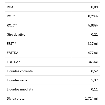
ROA
0,08
ROIC
8,20%
ROIC *
5,88%
Giro do ativo
0,21
EBIT *
327 mi
EBITDA
477 mi
EBITDA *
348 mi
Liquidez corrente
8,52
Liquidez seca
5,37
Liquidez imediata
0,11
Dívida bruta
1.714 mi