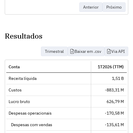
Anterior
Próximo
Resultados
Trimestral
Baixar em .csv
Via API
Conta
1T2026 (TTM)
Receita líquida
1,51 B
Custos
-883,31 M
Lucro bruto
626,79 M
Despesas operacionais
-170,58 M
Despesas com vendas
-135,61 M