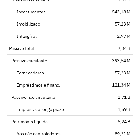
Investimentos
543,18 M
Imobilizado
57,23 M
Intangível
2,97 M
Passivo total
7,34 B
Passivo circulante
393,54 M
Fornecedores
57,23 M
Empréstimos e financ.
121,34 M
Passivo não circulante
1,71 B
Emprést. de longo prazo
1,59 B
Patrimônio líquido
5,24 B
Aos não controladores
89,21 M