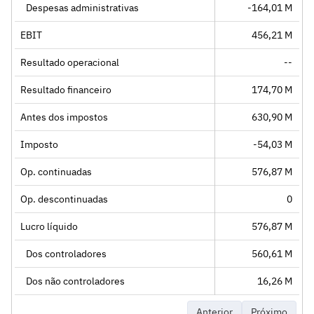
Despesas administrativas
-164,01 M
EBIT
456,21 M
Resultado operacional
--
Resultado financeiro
174,70 M
Antes dos impostos
630,90 M
Imposto
-54,03 M
Op. continuadas
576,87 M
Op. descontinuadas
0
Lucro líquido
576,87 M
Dos controladores
560,61 M
Dos não controladores
16,26 M
Anterior
Próximo