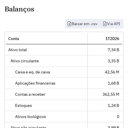
Balanços
Baixar em .csv
Via API
Conta
1T2026
Ativo total
7,34 B
Ativo circulante
3,35 B
Caixa e eq. de caixa
42,56 M
Aplicações financeiras
1,68 B
Contas a receber
362,55 M
Estoques
1,24 B
Ativos biológicos
0
Ativo não circulante
3,99 B