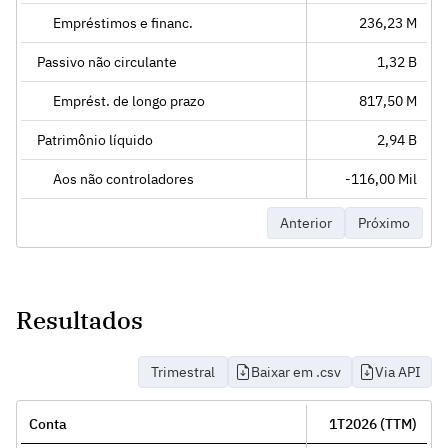
Empréstimos e financ.
236,23 M
Passivo não circulante
1,32 B
Emprést. de longo prazo
817,50 M
Patrimônio líquido
2,94 B
Aos não controladores
-116,00 Mil
Anterior
Próximo
Resultados
Trimestral
Baixar em .csv
Via API
Conta
1T2026 (TTM)