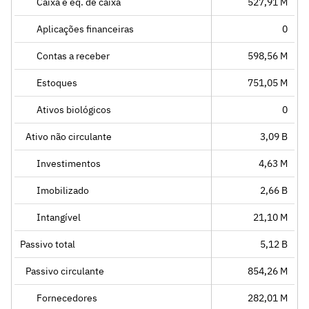
Caixa e eq. de caixa
527,91 M
Aplicações financeiras
0
Contas a receber
598,56 M
Estoques
751,05 M
Ativos biológicos
0
Ativo não circulante
3,09 B
Investimentos
4,63 M
Imobilizado
2,66 B
Intangível
21,10 M
Passivo total
5,12 B
Passivo circulante
854,26 M
Fornecedores
282,01 M