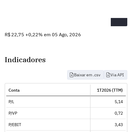
R$ 22,75 +0,22% em 05 Ago, 2026
Indicadores
Baixar em .csv
Via API
Conta
1T2026 (TTM)
P/L
5,14
P/VP
0,72
P/EBIT
3,43