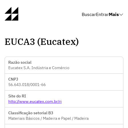
Buscar
Entrar
Mais
EUCA3 (Eucatex)
Razão social
Eucatex S.A. Indústria e Comércio
CNPJ
56.643.018/0001-66
Site do RI
http://www.eucatex.com.br/ri
Classificação setorial B3
Materiais Básicos / Madeira e Papel / Madeira