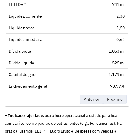
EBITDA *
741 mi
Liquidez corrente
2,38
Liquidez seca
1,50
Liquidez imediata
0,62
Dívida bruta
1.053 mi
Dívida líquida
525 mi
Capital de giro
1.179 mi
Endividamento geral
73,97%
Anterior
Próximo
* Indicador ajustado:
usa o lucro operacional ajustado para ficar
comparável com o padrão de outras fontes (e.g., Fundamentus). Na
prática, usamos: EBIT * = Lucro Bruto + Despesas com Vendas +