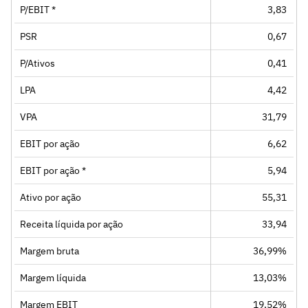
P/EBIT *
3,83
PSR
0,67
P/Ativos
0,41
LPA
4,42
VPA
31,79
EBIT por ação
6,62
EBIT por ação *
5,94
Ativo por ação
55,31
Receita líquida por ação
33,94
Margem bruta
36,99%
Margem líquida
13,03%
Margem EBIT
19,52%