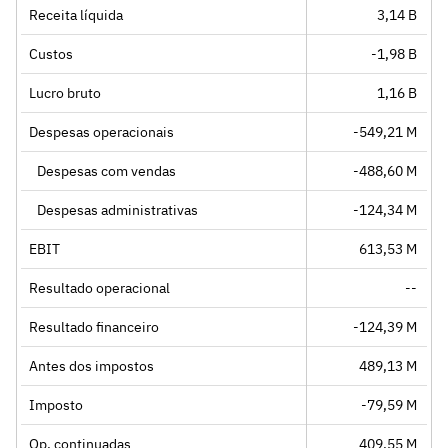
Receita líquida
3,14 B
Custos
-1,98 B
Lucro bruto
1,16 B
Despesas operacionais
-549,21 M
Despesas com vendas
-488,60 M
Despesas administrativas
-124,34 M
EBIT
613,53 M
Resultado operacional
--
Resultado financeiro
-124,39 M
Antes dos impostos
489,13 M
Imposto
-79,59 M
Op. continuadas
409,55 M